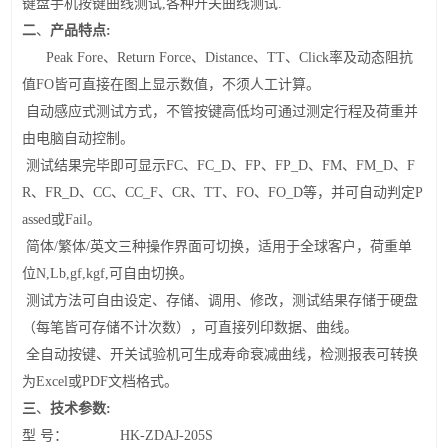
键盘手机按键曲线测试,各种开关曲线测试.
二
、
产品特点:
Peak Fore、Return Force、Distance、TT、Click率及动态阻抗
值FO皆可直接在图上显示数值，不须人工计算。
自动感应式测试方式，不管按键高低均可通过测定行程及荷重并
由电脑自动控制。
测试结果完毕即可显示FC、FC_D、FP、FP_D、FM、FM_D、F
R、FR_D、CC、CC_F、CR、TT、FO、FO_D等，并可自动判定P
assed或Fail。
简体/繁体/英文三种操作界面可切换，适用于全球客户，荷重单
位N,Lb,gf,kgf,可自由切换。
测试方法可自由设定、存储、调用、修改，测试结果存储于硬盘
（每笔皆可存储不计次数），可直接列印数据、曲线。
全自动按键、开关试验机可生成寿命衰减曲线，检测报表可转换
为Excel或PDF文档格式。
技术参数
三
、
:
型 号：
HK-ZDAJ-205S