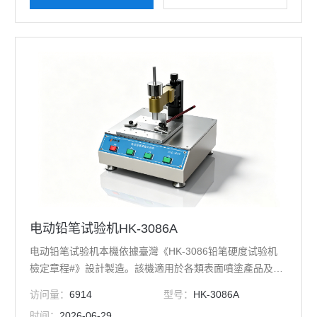
电动铅笔试验机HK-3086A
电动铅笔试验机本機依據臺灣《HK-3086铅笔硬度试验机
檢定章程#》設計製造。該機適用於各類表面噴塗產品及印
刷产品的硬度，以硬度鉛筆刮搔塗膜表面測試塗膜層之表
访问量：
6914
型号：
HK-3086A
面硬度。具有荷重：300g ~ 1kg可調，同時可依一定速度
时间：
2026-06-29