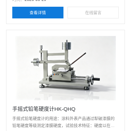
（JIS規範0.5mm/秒）移動試驗平台，另配三菱標準鉛筆
6B~6H各1支，共14支、砝碼一組。測試結果準確，操作簡
查看详情
在线留言
單易行。
手摇式铅笔硬度计HK-QHQ
手摇式铅笔硬度计的用途：涂料外表产品通过犁破漆膜的
铅笔硬度等级测定漆膜硬度，试验技术特征：硬度以在规