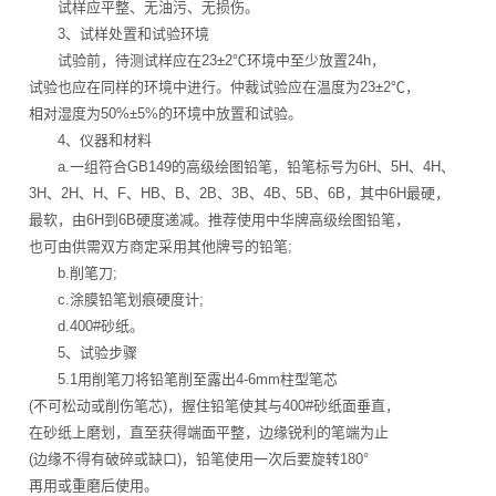
试样应平整、无油污、无损伤。
3、试样处置和试验环境
试验前，待测试样应在23±2℃环境中至少放置24h，
试验也应在同样的环境中进行。仲裁试验应在温度为23±2℃，
相对湿度为50%±5%的环境中放置和试验。
4、仪器和材料
a.一组符合GB149的高级绘图铅笔，铅笔标号为6H、5H、4H、
3H、2H、H、F、HB、B、2B、3B、4B、5B、6B，其中6H最硬，
最软，由6H到6B硬度递减。推荐使用中华牌高级绘图铅笔，
也可由供需双方商定采用其他牌号的铅笔;
b.削笔刀;
c.涂膜铅笔划痕硬度计;
d.400#砂纸。
5、试验步骤
5.1用削笔刀将铅笔削至露出4-6mm柱型笔芯
(不可松动或削伤笔芯)，握住铅笔使其与400#砂纸面垂直，
在砂纸上磨划，直至获得端面平整，边缘锐利的笔端为止
(边缘不得有破碎或缺口)，铅笔使用一次后要旋转180°
再用或重磨后使用。