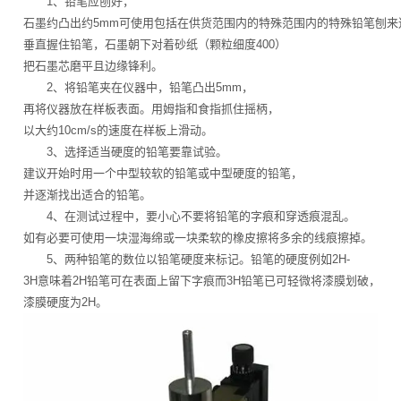
1、铅笔应刨好，
石墨约凸出约5mm可使用包括在供货范围内的特殊范围内的特殊铅笔刨来
垂直握住铅笔，石墨朝下对着砂纸（颗粒细度400）
把石墨芯磨平且边缘锋利。
2、将铅笔夹在仪器中，铅笔凸出5mm，
再将仪器放在样板表面。用姆指和食指抓住摇柄，
以大约10cm/s的速度在样板上滑动。
3、选择适当硬度的铅笔要靠试验。
建议开始时用一个中型较软的铅笔或中型硬度的铅笔，
并逐渐找出适合的铅笔。
4、在测试过程中，要小心不要将铅笔的字痕和穿透痕混乱。
如有必要可使用一块湿海绵或一块柔软的橡皮擦将多余的线痕擦掉。
5、两种铅笔的数位以铅笔硬度来标记。铅笔的硬度例如2H-
3H意味着2H铅笔可在表面上留下字痕而3H铅笔已可轻微将漆膜划破，
漆膜硬度为2H。