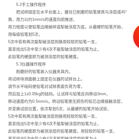
5.2手工操作程序
把试样固定在水平台面上，握住已削磨的铅笔使其与涂层成45°
角，用力以约1mm/s的速度向前推进，
用力程度以使铅笔边缘破碎或犁破涂层为宜。从最硬的铅笔开始，
用每级铅笔划5次，
5次中若有两次能犁破涂层则换用较软的铅笔一支，
直至找出5次中至少有4次不能犁破涂层的铅笔为止，
此铅笔的硬度即为被测涂层的铅笔硬度。
5.3仪器操作程序
削磨好的铅笔装入仪器夹具内，
将试样待测面朝上固定在仪器的试样台上。
调节水平砝码使铅笔对试样表面负荷为零，
然后加上1±0.05kg的砝码。让试样与铅笔反向移动3mm，
移动速度约为0.5mm/s。转动铅笔使无损伤的铅芯边缘接触涂层，
并变换试验位置，依次犁划5次，从最硬的铅笔开始试验，
5次中若有两次能犁破涂层则换用较软的铅笔一支，
直至找出5次中至少有4次不能犁破涂层的铅笔为止，
此铅笔的硬度即为被测涂层的铅笔硬度。用较软的铅笔一支，
直至找出5次中至少有4次不能犁破涂层的铅笔为止，