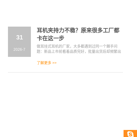
耳机夹持力不稳？原来很多工厂都
31
卡在这一步
做耳挂式耳机的厂家，大多都遇到过同一个棘手问
2026-7
题：新品上市前看着品质完好，批量出货后却频繁出
现佩戴松动、夹力衰减、耳挂断裂等售后问题。返工
返修成本暴涨、品牌口碑受损，可从头到尾排查生产
了解更多 >>
工艺，却始终找不到问题根源。