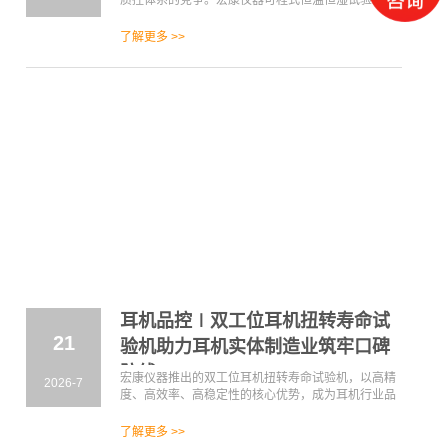
质控体系的竞争。宏康仪器可程式恒温恒湿试验箱，
以精准、智能、稳定、高效、可靠的核心优势，打破
传统检测瓶颈，助力制造企业实现检测标准化、质控
了解更多 >>
数据化、品控智能化，从源头提升产品可靠性，赋能
产业高质量智造升级！
耳机品控∣双工位耳机扭转寿命试
21
验机助力耳机实体制造业筑牢口碑
防线
宏康仪器推出的双工位耳机扭转寿命试验机，以高精
2026-7
度、高效率、高稳定性的核心优势，成为耳机行业品
控的优选设备。
了解更多 >>