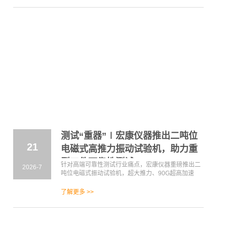
测试“重器”∣宏康仪器推出二吨位
21
电磁式高推力振动试验机，助力重
型工件可靠性测试
针对高端可靠性测试行业痛点，宏康仪器重磅推出二
2026-7
吨位电磁式振动试验机，超大推力、90G超高加速
度、全维度智能管控，专为重型工件、高严苛标准测
试场景打造，一站式解决各类振动、冲击、扫频测试
了解更多 >>
难题，大幅提升测试精度与效率。