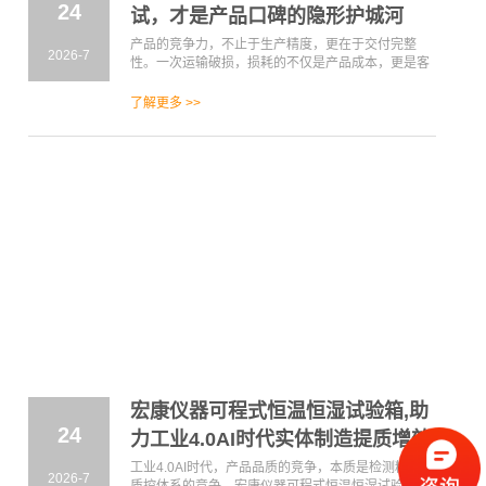
24
试，才是产品口碑的隐形护城河
产品的竞争力，不止于生产精度，更在于交付完整
2026-7
性。一次运输破损，损耗的不仅是产品成本，更是客
户信任。提前通过专业振动测试优化包装方案、完善
防护设计，用前置检测替代事后补救，才是企业降本
了解更多 >>
增效、守住品牌口碑的最优解法。宏康仪器始终以精
准、稳定、可靠的测试检测仪器设备，助力各行各业
严控运输品质，让每一件出厂产品，都能完好无损抵
达客户手中。
宏康仪器可程式恒温恒湿试验箱,助
24
力工业4.0AI时代实体制造提质增效
工业4.0AI时代，产品品质的竞争，本质是检测精度与
2026-7