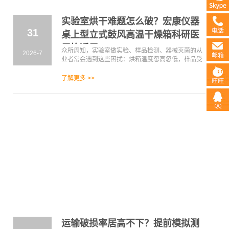
实验室烘干难题怎么破？宏康仪器
31
桌上型立式鼓风高温干燥箱科研医
用均适用
众所周知，实验室做实验、样品检测、器械灭菌的从
2026-7
业者常会遇到这些困扰：烘箱温度忽高忽低，样品受
热不均，导致实验数据误差大；箱体保温差，机身发
烫存在安全隐患；设备操作单一，无法分段控温，复
了解更多 >>
杂试验只能人工值守；腔体狭小，不同试样没有适配
规格，观察内部试验状态还得频繁开门，极易干扰实
验进程。
运输破损率居高不下？提前模拟测