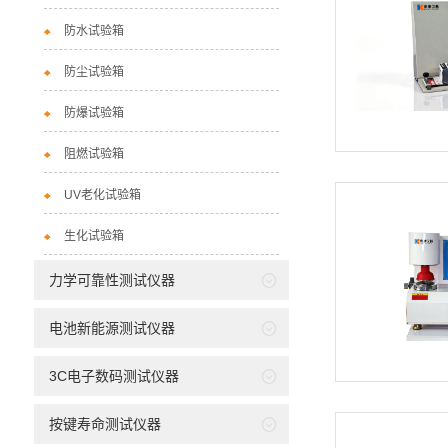
防水试验箱
防尘试验箱
防爆试验箱
阻燃试验箱
UV老化试验箱
生化试验箱
力学可靠性测试仪器
电池新能源测试仪器
3C电子数码测试仪器
按键寿命测试仪器