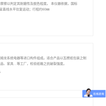
其耐磨性及脱色程度。 本仪器依据，国标
JIS5701及ISO9000机关标准。 摩擦块呈直线水平往复运动；行程约60㎜
欧姆龙系统电器等进口构件组成。适合产品以瓦楞纸包装之制
食品、家具…等工厂，检验纸箱之抗破裂强度。
6