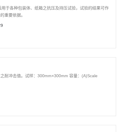
适用于各种包装体、纸箱之抗压及持压试验，试验的结果可作
箱的重要依据。
29
值。试样：300mm×300mm 容量：(A)Scale