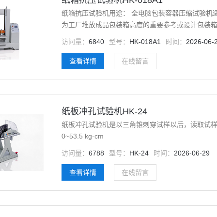
纸箱抗压试验机HK-018A1
纸箱抗压试验机用途： 全电脑包装容器压缩试验机
为工厂堆放成品包装箱高度的重要参考或设计包装
访问量：
6840
型号：
HK-018A1
时间：
2026-06-
查看详情
在线留言
纸板冲孔试验机HK-24
纸板冲孔试验机是以三角锥刺穿试样以后，读取试样之耐冲击
0~53.5 kg-cm
访问量：
6788
型号：
HK-24
时间：
2026-06-29
查看详情
在线留言