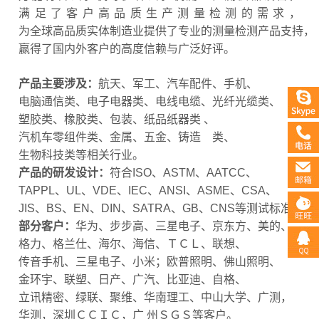
满足了客户高品质生产测量检测的需求，
为全球高品质实体制造业提供了专业的测量检测产品支持，
赢得了国内外客户的高度信赖与广泛好评。
产品主要涉及：
航天、军工、汽车配件、手机、
电脑通信类、电子电器类、电线电缆、光纤光缆类、
塑胶类、橡胶类、包装、纸品纸器类 、
汽机车零组件类、金属、五金、铸造 类、
生物科技类等相关行业。
产品的研发设计：
符合ISO、ASTM、AATCC、
TAPPL、UL、VDE、IEC、ANSI、ASME、CSA、
JIS、BS、EN、DIN、SATRA、GB、CNS等测试标准
部分客户：
华为、步步高、三星电子、京东方、美的、
格力、格兰仕、海尔、海信、ＴＣＬ、联想、
传音手机、三星电子、小米；欧普照明、佛山照明、
金环宇、联塑、日产、广汽、比亚迪、自格、
立讯精密、绿联、聚维、华南理工、中山大学、广测，
华测，深圳ＣＣＩＣ，广 州ＳＧＳ等客户。