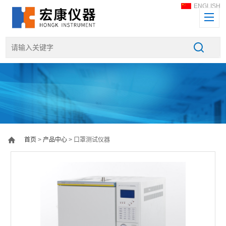
ENGLISH
首页
>
产品中心
> 口罩测试仪器