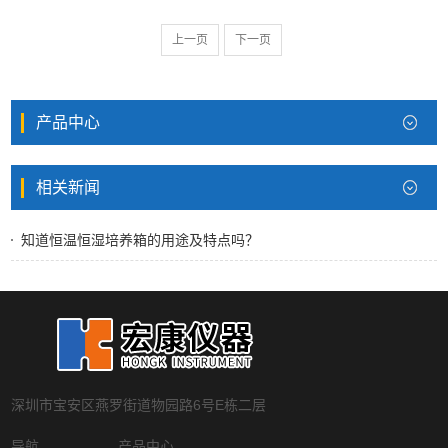
上一页
下一页
产品中心
相关新闻
知道恒温恒湿培养箱的用途及特点吗？
深圳市宝安区燕罗街道物园路6号E栋二层
导航
产品中心