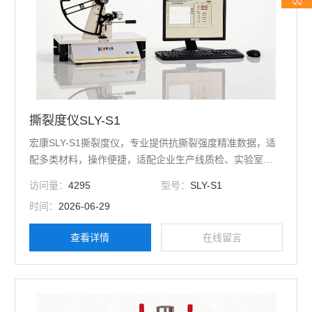
撕裂度仪SLY-S1
宏康SLY-S1撕裂度仪，专业提供抗撕裂强度精准数据，适
配多类材料，操作便捷，适配企业生产线质检、实验室精
准检测，合规达标。被广泛应用于薄膜、薄片、软聚氯乙
访问量：
4295
型号：
SLY-S1
烯、聚偏二氯乙烯（PVDC）、防水卷材、编织材料、聚烯
时间：
2026-06-29
烃、聚酯、纸张、纸板、纺织品和无纺布等耐撕裂性检
测。
查看详情
在线留言