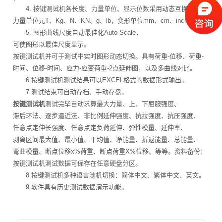
4. 按键测试机各长度、力量单位、显示位数采用动态互换方式，
力量单位元T、Kg、N、KN、g、lb，变形单位mm、cm、inch。
5. 图形曲线尺度自动最佳化Auto Scale，
可使图形以最佳尺度显示。
按键测试机并可于测试中实时图形动态切换。具有荷重-位移、荷重-
时间、位移-时间、应力-应变荷重-2点延伸图，以及多曲线对比。
6.按键测试机测试结果可以EXCEL格式的数据形式输出。
7.测试结束可自动存档、手动存盘，
按键测试机
测试完毕自动求算最大力量、上、下屈服强度、
滞后环法、逐步逼近法、非比例延伸强度、抗拉强度、抗压强度、
任意点定伸长强度、任意点定负荷延伸、弹性模量、延伸率、
剥离区间最大值、最小值、平均值、净能量、折返能量、总能量、
弯曲模量、断点位移x%荷重、断点荷重X%位移、等等。资料备份：
按键测试机测试数据可保存在任意硬盘分区。
8.按键测试机多种语言随机切换：简体中文、繁体中文、英文。
9.软件具有历史测试数据演示功能。