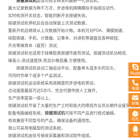
按键测试机
是我司自主研发的最新一代测试机，
最大记录数据为两千万次，步进电机精确模拟手指按压动作，
实时检测开关状态，智能判断开关按键失效。
按键测试机停机后会自动保留上次测试数据，
重新开机后继续从上次数据开始计数。本机可对PDA、薄膜按键、
硅胶按键、手机、计算器、记事本、对讲机等键盘及各种按钮、
开关等做寿命（疲劳）测试,
按键测试机也适用于硅橡胶类按键作疲劳测试。按键测试机功耗低,
噪音小,测试速度快,而且价格低廉,方便使用。
按键测试机自动三轴运动平台，配备单头或多头的压头，
可同时作单个或多个产品测试，
按键测试机运动系统采用高精度的步进电机带动，
点动速度最高可达5次/S，完全代替传统人工操作，
生产效率提高一倍以上，
按键测试机节省了大量的生产工时和极大的降低作业员长期作业疲劳程度
配备电脑编程系统，
按键测试机
可按不同产品进行程式编缉，
有效兼容不同型号的产品，确保设备的通用性。
我公司采用电脑型的测试系统，
按键测试机由信号接收采集器和测试软件组成，