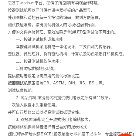
它基于windows平台，提供了所见即所得的操作环境，
按键测试机可以同时保存遥控器样板的产品型号、
外观图样和遥控器每一个按键的编码，做到方便管理，
测试快速准确。按键测试机强大的可视化操作界面、
方便的文件存储管理、高效准确是普通LED型测试仪不可比的。
一、按键测试机构成和功能：
本按键测试机采用机电一体化设计，主要由测力传感器、
变送器、微处理器、负荷驱动机构、计算机及彩色喷墨打印机构成。
二、按键测试机软件功能：
1.测试标准模块化功能:
提供使用者设定所需应用的测试标准设定，
按键测试机
范围涵盖GB、ASTM、DIN、JIS、BS…等。
测试标准规范。
2. 试品资料:按键测试机提供使用者设定所有试品数据，
一次输入数据永久重复使用。
并可自行增修公式以提高测试数据契合性。
3. 双报表编辑:完全开放式使用者编辑报表，
按键测试机供测试者选择自己喜好的报表格式
(测试程序新增内建EXCEL报表编辑功能扩展了以往单一专业报表的格局)