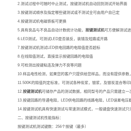
2.测试过程中可随时中止测试，按键测试机自动回到测试开始界面
3.按键测试顺序及指定哪些键测试或不测试全可由用户自已定
4.按键测试机电磁铁板可更换
5.具有良品与不良品自动计数统计功能，
按键测试机
可方便解测试进
6.LED测试，可测试LED是否装反，装错及短路或开路
7.按键测试机测试LED供电回路的电阻值是否超标
8.在线阻值测试，直接显示按键回路的电阻值
9.可检测出按键粘连及弹力不良等问题
10.样品电性检测，如果您的客户只提供给您样品，而没有提供参数，
11.500K的阻值判定标准，可测试各种炭浆，银浆，及银炭混合等印
12.
按键测试机
可储存产品的测试数据，相同型号的产品只需建立一
13.按键回路的导通电阻，LED供电回路的线路电阻，LED误差电压
14.按键测试机具有快速测试与常速测试模式，一般键盘快速测试只须
二、按键测试机性能指标：
按键测试机测试键数：256个按键（最多）