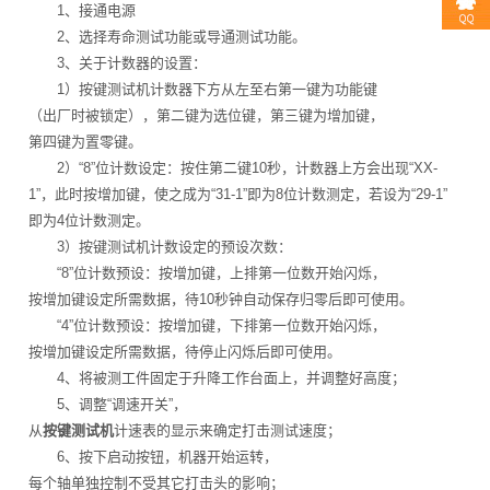
1、接通电源
2、选择寿命测试功能或导通测试功能。
3、关于计数器的设置：
1）按键测试机计数器下方从左至右第一键为功能键
（出厂时被锁定），第二键为选位键，第三键为增加键，
第四键为置零键。
2）“8”位计数设定：按住第二键10秒，计数器上方会出现“XX-
1”，此时按增加键，使之成为“31-1”即为8位计数测定，若设为“29-1”
即为4位计数测定。
3）按键测试机计数设定的预设次数：
“8”位计数预设：按增加键，上排第一位数开始闪烁，
按增加键设定所需数据，待10秒钟自动保存归零后即可使用。
“4”位计数预设：按增加键，下排第一位数开始闪烁，
按增加键设定所需数据，待停止闪烁后即可使用。
4、将被测工件固定于升降工作台面上，并调整好高度；
5、调整“调速开关”，
从
按键测试机
计速表的显示来确定打击测试速度；
6、按下启动按钮，机器开始运转，
每个轴单独控制不受其它打击头的影响；