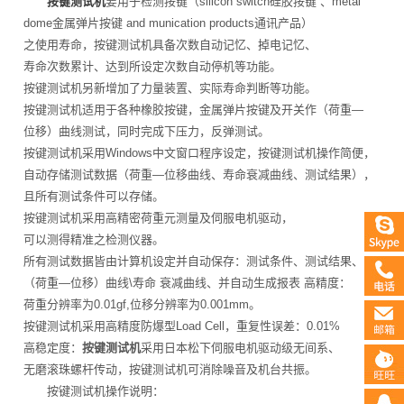
按键测试机
要用于检测按键（silicon switch硅胶按键 、metal
dome金属弹片按键 and munication products通讯产品）
之使用寿命，按键测试机具备次数自动记忆、掉电记忆、
寿命次数累计、达到所设定次数自动停机等功能。
按键测试机另新增加了力量装置、实际寿命判断等功能。
按键测试机适用于各种橡胶按键，金属弹片按键及开关作（荷重—
位移）曲线测试，同时完成下压力，反弹测试。
按键测试机采用Windows中文窗口程序设定，按键测试机操作简便，
自动存储测试数据（荷重—位移曲线、寿命衰减曲线、测试结果），
且所有测试条件可以存储。
按键测试机采用高精密荷重元测量及伺服电机驱动，
可以测得精准之检测仪器。
所有测试数据皆由计算机设定并自动保存：测试条件、测试结果、
（荷重—位移）曲线\寿命 衰减曲线、并自动生成报表 高精度：
荷重分辨率为0.01gf,位移分辨率为0.001mm。
按键测试机采用高精度防爆型Load Cell，重复性误差：0.01%
高稳定度：
按键测试机
采用日本松下伺服电机驱动级无间系、
无磨滚珠螺杆传动，按键测试机可消除噪音及机台共振。
按键测试机操作说明：