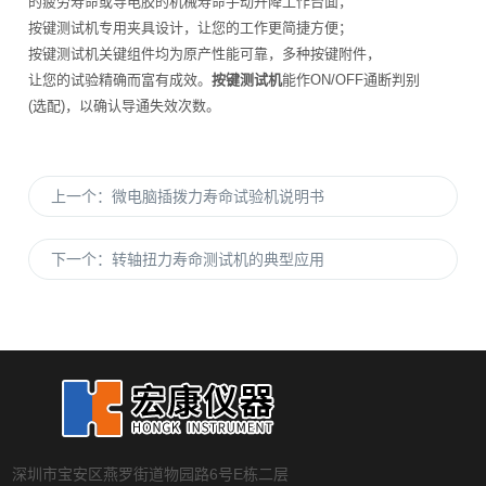
的疲劳寿命或导电胶的机械寿命手动升降工作台面，
按键测试机专用夹具设计，让您的工作更简捷方便；
按键测试机关键组件均为原产性能可靠，多种按键附件，
让您的试验精确而富有成效。
按键测试机
能作ON/OFF通断判别
(选配)，以确认导通失效次数。
上一个：
微电脑插拨力寿命试验机说明书
下一个：
转轴扭力寿命测试机的典型应用
深圳市宝安区燕罗街道物园路6号E栋二层