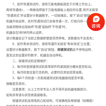
7、如作导通测试时，请将万能电路板固定于升降工作台上，
再将导通线+、－两根线焊接于万能电路板上相应的位置,将开关拨至
“导通测式”并设置好计数器数字，一切就绪后，按下“启动”按钮，
机器开始运转，此时导通测试灯会每导通一次，灯就闪烁一次，
当被测物体出现始终“导通”或始终“不导通”时，
机器会在5秒钟内停止运转，
该计数器会记下当前之数据即便是突然停电，该数据也不会丢失；
8、如作寿命测试时，请将导通开关拨至“寿命测试”之位置，
设置好计数器数字，按下“启动”按钮，
按键测试机
会不停地运转，
直至达到设置好的数字，机器会自动停机。
二、按键测试机定期维护：
1、每月检查按键测试机各零部件的紧固部分螺丝是否松动。
2、每月检查往复打击机构，必要时应添加润滑油膏。
3、每6个月检查一次各按键测试机电器接线是否牢靠，
接触是否良好。
注意事项：以上工作非专业人员不得开启机器电路部分，
如有异常请与供货商直接联系。
按键测试机采用电机凸轮结构，可准确地反映按键（硅橡胶）