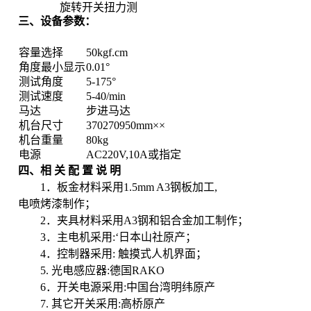
旋转开关扭力测
三、设备参数：
容量选择
50kgf.cm
角度最小显示
0.01
°
测试角度
5-175
°
测试速度
5-40/min
马达
步进马达
机台尺寸
370
270
950mm
×
×
机台重量
80kg
电源
AC220V,10A
或指定
四、相 关 配 置 说 明
1
．板金材料采用
1.5mm A3
钢板加工
,
电喷烤漆制作；
2
．夹具材料采用
A3
钢和铝合金加工制作；
3
．主电机采用
:
‘日本山社原产；
4
．控制器采用
:
触摸式人机界面；
5.
光电感应器
:
德国
RAKO
6
．开关电源采用
:
中国台湾明纬原产
7.
其它开关采用
:
高桥原产