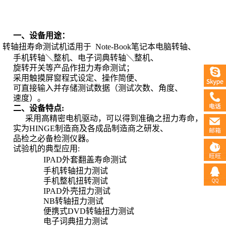
一、设备用途：
转轴扭寿命测试机
适用于
Note-Book
笔记本电脑转轴、
手机转轴＼整机、电子词典转轴＼整机、
旋转开关等产品作扭力寿命测试；
采用触摸屏窗程式设定、操作简便、
可直接输入并存储测试数据（测试次数、角度、
速度）。
二、设备特点
:
采用高精密电机驱动，可以得到准确之扭力寿命，
实为
HINGE
制造商及各成品制造商之研发、
品检之必备检测仪器。
试验机的典型应用
:
IPAD
外套
翻盖寿命
测试
手机转轴扭力测试
手机整机扭转测试
IPAD
外壳扭力测试
NB
转轴扭力测试
便携式
DVD
转轴扭力测试
电子词典扭力测试