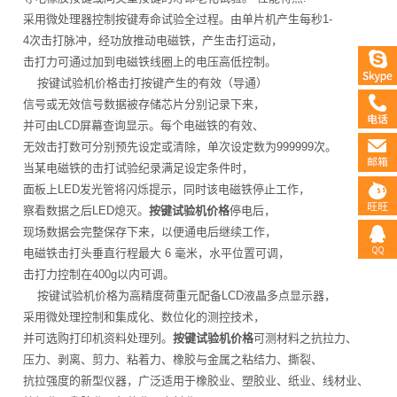
采用微处理器控制按键寿命试验全过程。由单片机产生每秒1-
4次击打脉冲，经功放推动电磁铁，产生击打运动，
击打力可通过加到电磁铁线圈上的电压高低控制。
按键试验机价格击打按键产生的有效（导通）
信号或无效信号数据被存储芯片分别记录下来，
并可由LCD屏幕查询显示。每个电磁铁的有效、
无效击打数可分别预先设定或清除，单次设定数为999999次。
当某电磁铁的击打试验纪录满足设定条件时，
面板上LED发光管将闪烁提示，同时该电磁铁停止工作，
察看数据之后LED熄灭。
按键试验机价格
停电后，
现场数据会完整保存下来，以便通电后继续工作，
电磁铁击打头垂直行程最大 6 毫米，水平位置可调，
击打力控制在400g以内可调。
按键试验机价格为高精度荷重元配备LCD液晶多点显示器，
采用微处理控制和集成化、数位化的测控技术，
并可选购打印机资料处理列。
按键试验机价格
可测材料之抗拉力、
压力、剥离、剪力、粘着力、橡胶与金属之粘结力、撕裂、
抗拉强度的新型仪器，广泛适用于橡胶业、塑胶业、纸业、线材业、