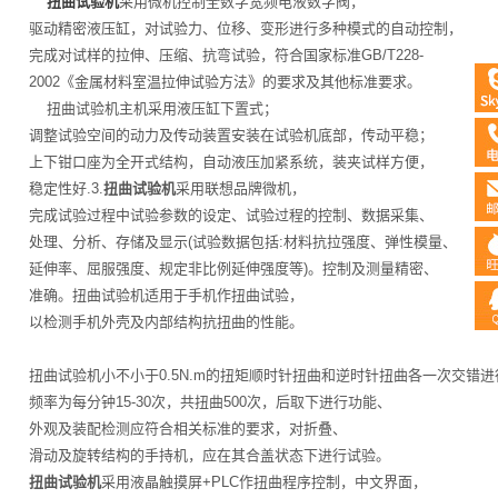
扭曲试验机
采用微机控制全数字宽频电液数字阀，
驱动精密液压缸，对试验力、位移、变形进行多种模式的自动控制，
完成对试样的拉伸、压缩、抗弯试验，符合国家标准GB/T228-
2002《金属材料室温拉伸试验方法》的要求及其他标准要求。
扭曲试验机主机采用液压缸下置式；
调整试验空间的动力及传动装置安装在试验机底部，传动平稳；
上下钳口座为全开式结构，自动液压加紧系统，装夹试样方便，
稳定性好.3.
扭曲试验机
采用联想品牌微机，
完成试验过程中试验参数的设定、试验过程的控制、数据采集、
处理、分析、存储及显示(试验数据包括:材料抗拉强度、弹性模量、
延伸率、屈服强度、规定非比例延伸强度等)。控制及测量精密、
准确。扭曲试验机适用于手机作扭曲试验，
以检测手机外壳及内部结构抗扭曲的性能。
扭曲试验机小不小于0.5N.m的扭矩顺时针扭曲和逆时针扭曲各一次交错进
频率为每分钟15-30次，共扭曲500次，后取下进行功能、
外观及装配检测应符合相关标准的要求，对折叠、
滑动及旋转结构的手持机，应在其合盖状态下进行试验。
扭曲试验机
采用液晶触摸屏+PLC作扭曲程序控制，中文界面，