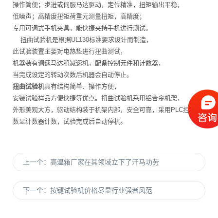
操作简便；步进或伺服马达驱动，定位精准，扭矩输出平稳，
低噪声；高精度扭矩荷重元测量扭矩，高精度；
专用可调式手机夹具，能快捷夹持手机进行测试。
扭曲试验机是根据UL130标准要求设计而制造，
此试验装置主要对电热垫进行扭曲测试，
机器装有调速马达和减速机，配备控制元件和计数器，
当完成设定的转动次数后机器会自动停止。
扭曲试验机
具有结构简单、操作方便，
安装试验样品方便快捷等优点。扭曲试验机采用铝合金机架，
外形美观大方，驱动结构装于机架内部，安全可靠，采用PLC控制，
数显计数器计数，试验完成后自动停机。
上一个：
高温箱厂家在其领域立下了汗马功劳
下一个：
按键试验机价格尽显行业强者风范