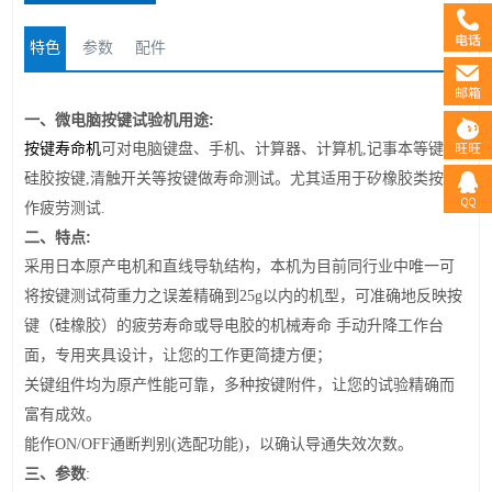
特色
参数
配件
一、微电脑
按键试验机
用途
:
按键寿命机
可对电脑
键盘
、手机、计算器、
计算机
,
记事本等键盘
;
硅胶按键
,
清触开关等按键
做寿命测试。尤其适用于矽橡胶类按键
作疲劳测试
.
二
、
特点
:
采用日本原产电机
和直线导轨
结构，本机为目前同行业中唯一可
将按键测试荷重力之误差精确到
25g
以内的机型，可准确地反映按
键（硅橡胶）的疲劳寿命或导电胶的机械寿命 手动升降工作台
面，专用夹具设计，让您的工作更简捷方便；
关键组件均为原产性能可靠，多种按键附件，让您的试验精确而
富有成效。
能作
ON/OFF
通断判别
(
选配功能
)
，以确认导通失效次数。
三
、
参数
: