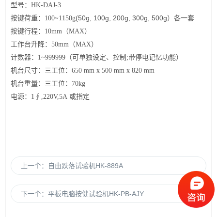
：
型号
HK-DAJ-3
：
(50g, 100g, 200g, 300g, 500g
按键荷重
100
~
11
5
0g
）各一套
：
按键行程
10mm
（
MAX
）
：
工作台升降
5
0mm
（
MAX
）
：
计数器
1~999999
（可单独设定、控制
;
带停电记忆功能
）
：
机台尺寸
三工位：
65
0 mm x
5
00 mm x 8
2
0 mm
：
机台重量
三工位：
7
0kg
：
电源
1∮,220V,5A
或指定
上一个：
自由跌落试验机HK-889A
下一个：
平板电脑按健试验机HK-PB-AJY