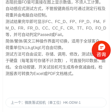
态阻抗值FO皆可直接在图上显示数值，不须人工计算。
自动感应式测试方式，不管按键高低均可通过测定行程及
荷重并由电脑自动控制。
测试结果完毕即可显示FC、FC_D、FP、FP_D、FM、F
M_D、FR、FR_D、CC、CC_F、CR、TT、FO、FO_D
等，并可自动判定Passed或Fail。
简体/繁体/英文三种操作界面可切换，适用于全球客户，
荷重单位N,Lb,gf,kgf,可自由切换。
测试方法可自由设定、存储、调用、修改，测试结果存储
于硬盘（每笔皆可存储不计次数），可直接列印数据、曲
线。 全自动按键、开关试验机可生成寿命衰减曲线，检
测报表可转换为Excel或PDF文档格式。
上一个：
微跌落试验机（单工位）HK-DDW-1