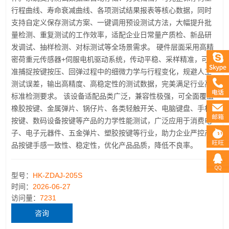
行程曲线、寿命衰减曲线、各项测试结果报表等核心数据，同时
支持自定义保存测试方案、一键调用预设测试方法，大幅提升批
量检测、重复测试的工作效率，适配企业日常量产质检、新品研
发调试、抽样检测、对标测试等全场景需求。 硬件层面采用高精
密荷重元传感器+伺服电机驱动系统，传动平稳、采样精准，可精
准捕捉按键按压、回弹过程中的细微力学与行程变化，规避人工
测试误差，输出高精度、高稳定性的测试数据，完美满足行业高
标准检测要求。 该设备适配品类广泛，兼容性极强，可全面覆盖
橡胶按键、金属弹片、锅仔片、各类轻触开关、电脑键盘、手机
按键、数码设备按键等产品的力学性能测试，广泛应用于消费电
子、电子元器件、五金弹片、塑胶按键等行业，助力企业严控产
品按键手感一致性、稳定性，优化产品品质，降低不良率。
型号：
HK-ZDAJ-205S
时间：
2026-06-27
访问量：
7231
咨询