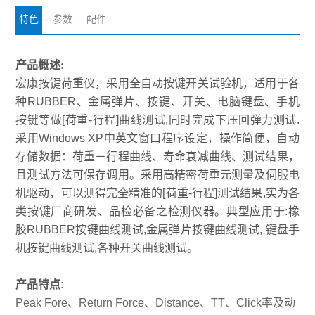
特色
参数
配件
产品概述:
宏康按键荷重仪，采用全自动按键开关试验机，适用于各
种RUBBER、金属弹片、按键、开关、电脑键盘、手机
按键等做[荷重-行程]曲线测试,同时完成下压回弹力测试.
采用Windows XP中英文窗口程序设定，操作简便，自动
存储数据：荷重－行程曲线、寿命衰减曲线、测试结果，
且测试方法可保存调用。
采用高精密荷重元测量及伺服电
机驱动，可以测得完全精准的[荷重-行程]测试结果,实为各
类按键厂商研发、品检必备之检测仪器。
典型应用于:橡
胶RUBBER按键曲线测试,金属弹片按键曲线测试, 键盘手
机按键曲线测试,各种开关曲线测试。
产品特点:
Peak Fore、Return Force、Distance、TT、Click率及动