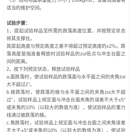
（5）场地地面承重能力:不小于200kg/m2；设备周围留有
适当的维护空间。
试验步骤：
1、提起试验样品至所需的跌落高度位置，并按预定状态
将其支撑住。
其提起高度与预定高度之差不得超过预定高度的±2%。跌
落高度是指准备释放时试验样品的zui低点与冲击台面之
间的距离。
2、按下列预定状态，释放试验样品
a.面跌落时，使试验样品的跌落面与水平面之间的夹角zui
大不超过2°。
b.棱跌落时，使跌落的棱与水平面之间的夹角zui大不超
过°，试验样品上规定面与冲击台面夹角的误差不大于±5°
或夹角的10%（以较大的数值为准），使试验样品的重力
线通过被跌落的棱。
c.角跌落时，试验样品上规定面与冲击台面之间夹角误差
不大于±5°或夹角的10%（以较大的数值为准），使试验