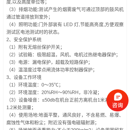
度,以及高度单位等；
（3）排烟功能:测试产生的烟雾废气可通过顶部的鼓风机
通过管道排放到室外；
（4）照明功能:门外部装有 LED 灯,节能高亮度,方便观察
测试区电池测试时的状态。
2、安全保护系统
（1）附有无熔丝保护开关；
（2）试验箱：极限超温，风机、电机过热继电器保护；
（3）电源：漏电保护，超载及短路保护；
（4）温湿度过零点闸流体功率控制器保护；
3、设备工作环境
（1）环境温度：0～35℃；
（2）环境湿度：20%RH～90%RH，非冷凝；
（3）设备噪音：≤50db在机台正前方离机台1米并离地面
1.2米处测量；
（4）使用场地:地面平整，通风良好，不含易燃、易爆、
腐蚀性气体和粉尘；附近没有强电磁辐射源；