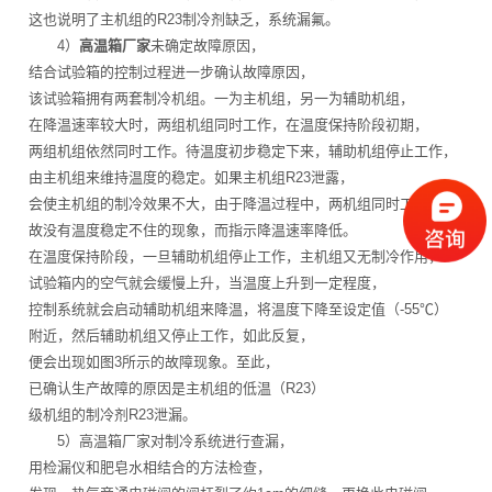
这也说明了主机组的R23制冷剂缺乏，系统漏氟。
4）
高温箱厂家
未确定故障原因，
结合试验箱的控制过程进一步确认故障原因，
该试验箱拥有两套制冷机组。一为主机组，另一为辅助机组，
在降温速率较大时，两组机组同时工作，在温度保持阶段初期，
两组机组依然同时工作。待温度初步稳定下来，辅助机组停止工作，
由主机组来维持温度的稳定。如果主机组R23泄露，
会使主机组的制冷效果不大，由于降温过程中，两机组同时工作，
故没有温度稳定不住的现象，而指示降温速率降低。
在温度保持阶段，一旦辅助机组停止工作，主机组又无制冷作用，
试验箱内的空气就会缓慢上升，当温度上升到一定程度，
控制系统就会启动辅助机组来降温，将温度下降至设定值（-55℃）
附近，然后辅助机组又停止工作，如此反复，
便会出现如图3所示的故障现象。至此，
已确认生产故障的原因是主机组的低温（R23）
级机组的制冷剂R23泄漏。
5）高温箱厂家对制冷系统进行查漏，
用检漏仪和肥皂水相结合的方法检查，