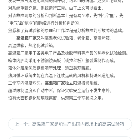
发现一热气旁通电磁阀的阀杆裂了约1cm的细缝。更换此电磁阀，
对系统重新充氟，系统运行正常。由于上文可以看出，
对该故障现象的分析和判断基本上是有易至难，先“外"后“里"，先
“电气"后“制冷"的脉络进行分析和判断的，
熟悉和了解试验箱的原理和工作过程是分析故障判断故障的基础。
高温箱厂家
又叫高温老化试验箱，老化箱，高温烤箱，
高温烘箱，热老化试验箱，
高温箱厂家用于各类电子产品及橡胶塑料等产品的热老化试验检测。
箱体内胆均采用不锈钢镜面板（或拉丝板）氩弧焊制作而成，
箱体外胆采优质钢板喷塑处理，造型美观新颖。
热风循环系统由能在高温下连续运转的风机和特殊风道组成，
工作室内温度均匀。
高温箱厂家
独立限温报警系统，
超过限制温度即自动中断，保证实验安全运行不发生意外。
设有大面积钢化玻璃观察窗，供观察工作室状况之用。
上一个：
高温箱厂家是能生产出国内市场上的高端试验箱