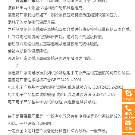
高温箱厂家
制冷工作原理：制冷循环采用逆卡若循环，
该循环出两个等温过程和两个绝热过程组成，
高温箱厂家其过程如下：制冷剂经压缩机绝热压缩到较高的压力，
消耗了的功使排气温度升高，
之后制冷剂经冷凝器等温地和四周介质进行热交换将热量传给四周介质。
后制冷剂经截流阀绝热膨胀做功，这时制冷剂温度降低。
最后制冷剂通过蒸发器等温地从温度较高的物体吸热，
使被冷却物体温度降低。
高温箱厂家此循环周而复始从而达到降温之目的。
2.
高温箱厂家满足标准系列试验箱适用于工业产品恒定湿热的可靠性试验。
高温箱厂家性能指标符合GB/T2423.1-2001
电工电子产品基本试验规程 试验A:低温试验方法,GB/T2423.2-2001
电工电子产品基本试验规程 试验B:高温试验方法,GB2424.1-89
电工电子产品基本环境试验规程 高温低温试验导则。
由于是
高温箱厂家
是一个既有电气又有制冷机械等多个系统组成的设备，
因此，一旦设备出现问题，
一定要全面地对整个设备进行检查和综合分析。一般来说，