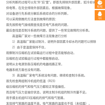
分析判断的过程可以先“外"后“里"。即首先排除外部因素，如冷却水、
供电等，在完全排除外部因素后，根据故障现象，
对设备进行先系统分解后系统综合的分析判断，
可以采用倒推的方法查到故障的原因：
首先按照电气接线图查找是否电气系统的问题，
最后查找是否制冷系统的问题，提供了一些常见故障的分析表。
高温箱厂家对一些故障方法现象进行分析
1）高温箱厂家能过制冷，说明外部因素冷却水的问题可以排除
2）由于是温度保持不住，
观察制冷压缩机在试验箱运行过程中是否能够启动，
压缩机在试验箱运行过程中都能够启动，
说明从主电源到各压缩机的电器线路正常，
电器系统方面也没有问题。
3）高温箱厂家电气系统没有问题，继续检查制冷系统。
首先检查两组制冷机组的低温（R23）
级压缩机的排气和吸气压力都较正常值偏低，
而且吸气压力呈抽空状态，说明主制冷机组的制冷剂量不足。
用手摸主机组R23压缩机的排气和吸气管路，
发现排气管路的温度不高，吸气管路的温度也不低（未结霜），