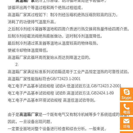
高温箱厂家
制冷工作原理：制冷循环采用逆卡若循环，
该循环出两个等温过程和两个绝热过程组成，
高温箱厂家其过程如下：制冷剂经压缩机绝热压缩到较高的压力，
消耗了的功使排气温度升高，
之后制冷剂经冷凝器等温地和四周介质进行热交换将热量传给四周介质。
后制冷剂经截流阀绝热膨胀做功，这时制冷剂温度降低。
最后制冷剂通过蒸发器等温地从温度较高的物体吸热，
使被冷却物体温度降低。
高温箱厂家此循环周而复始从而达到降温之目的。
2.
高温箱厂家满足标准系列试验箱适用于工业产品恒定湿热的可靠性试验。
高温箱厂家性能指标符合GB/T2423.1-2001
电工电子产品基本试验规程 试验A:低温试验方法,GB/T2423.2-2001
电工电子产品基本试验规程 试验B:高温试验方法,GB2424.1-89
电工电子产品基本环境试验规程 高温低温试验导则。
由于是
高温箱厂家
是一个既有电气又有制冷机械等多个系统组成的设备，
因此，一旦设备出现问题，
一定要全面地对整个设备进行检查和综合分析。一般来说，