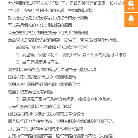
分析判断的过程可以先“外"后“里"。即首先排除外部因素，如冷却水、
供电等，在完全排除外部因素后，根据故障现象，
对设备进行先系统分解后系统综合的分析判断，
可以采用倒推的方法查到故障的原因：
首先按照电气接线图查找是否电气系统的问题，
最后查找是否制冷系统的问题，提供了一些常见故障的分析表。
高温箱厂家对一些故障方法现象进行分析
1）高温箱厂家能过制冷，说明外部因素冷却水的问题可以排除
2）由于是温度保持不住，
观察制冷压缩机在试验箱运行过程中是否能够启动，
压缩机在试验箱运行过程中都能够启动，
说明从主电源到各压缩机的电器线路正常，
电器系统方面也没有问题。
3）高温箱厂家电气系统没有问题，继续检查制冷系统。
首先检查两组制冷机组的低温（R23）
级压缩机的排气和吸气压力都较正常值偏低，
而且吸气压力呈抽空状态，说明主制冷机组的制冷剂量不足。
用手摸主机组R23压缩机的排气和吸气管路，
发现排气管路的温度不高，吸气管路的温度也不低（未结霜），