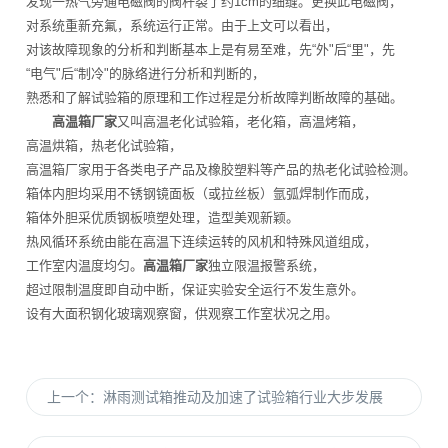
发现一热气旁通电磁阀的阀杆裂了约1cm的细缝。更换此电磁阀，
对系统重新充氟，系统运行正常。由于上文可以看出，
对该故障现象的分析和判断基本上是有易至难，先“外"后“里"，先
“电气"后“制冷"的脉络进行分析和判断的，
熟悉和了解试验箱的原理和工作过程是分析故障判断故障的基础。
高温箱厂家
又叫高温老化试验箱，老化箱，高温烤箱，
高温烘箱，热老化试验箱，
高温箱厂家用于各类电子产品及橡胶塑料等产品的热老化试验检测。
箱体内胆均采用不锈钢镜面板（或拉丝板）氩弧焊制作而成，
箱体外胆采优质钢板喷塑处理，造型美观新颖。
热风循环系统由能在高温下连续运转的风机和特殊风道组成，
工作室内温度均匀。
高温箱厂家
独立限温报警系统，
超过限制温度即自动中断，保证实验安全运行不发生意外。
设有大面积钢化玻璃观察窗，供观察工作室状况之用。
上一个：
淋雨测试箱推动及加速了试验箱行业大步发展