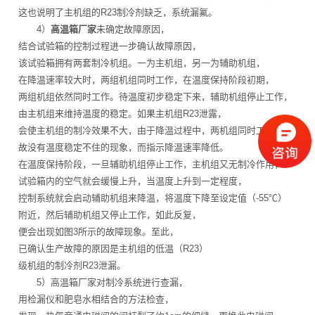
这也说明了主机组的R23制冷剂缺乏，系统漏氟。
4）
高温箱厂家
未确定故障原因，
结合试验箱的控制过程进一步确认故障原因，
该试验箱拥有两套制冷机组。一为主机组，另一为辅助机组，
在降温速率较大时，两组机组同时工作，在温度保持阶段初期，
两组机组依然同时工作。待温度初步稳定下来，辅助机组停止工作，
由主机组来维持温度的稳定。如果主机组R23泄露，
会使主机组的制冷效果不大，由于降温过程中，两机组同时工作，
故没有温度稳定不住的现象，而指示降温速率降低。
在温度保持阶段，一旦辅助机组停止工作，主机组又无制冷作用，
试验箱内的空气就会缓慢上升，当温度上升到一定程度，
控制系统就会启动辅助机组来降温，将温度下降至设定值（-55℃）
附近，然后辅助机组又停止工作，如此反复，
便会出现如图3所示的故障现象。至此，
已确认生产故障的原因是主机组的低温（R23）
级机组的制冷剂R23泄漏。
5）高温箱厂家对制冷系统进行查漏，
用检漏仪和肥皂水相结合的方法检查，