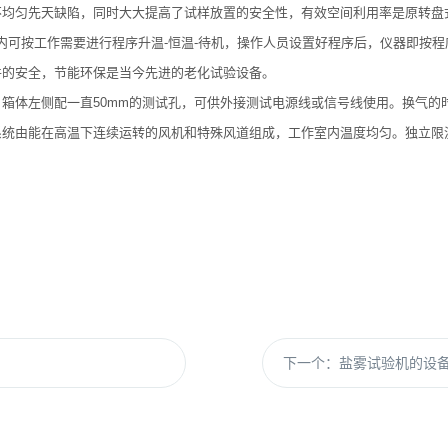
均匀先天缺陷，同时大大提高了试样放置的安全性，有效空间利用率是原转盘式
内可按工作需要进行程序升温-恒温-待机，操作人员设置好程序后，仪器即按
件的安全，节能环保是当今先进的老化试验设备。
箱体左侧配一直50mm的测试孔，可供外接测试电源线或信号线使用。换气的
系统由能在高温下连续运转的风机和特殊风道组成，工作室内温度均匀。独立限
下一个：
盐雾试验机的设