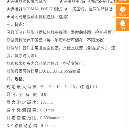
★连接器插拔寿命试验 ★连接器单
Pin
与塑胶保持力试验
★连接器
NORMAL FORCE
测试 ★一般压缩，拉伸破坏试验
★可同时与接触阻抗机连线（选购）
特点：
三，
可打印储存图形（插拔位移曲线图，寿命曲线图，检查报表）
测试资料储存于硬盘（每一笔资料皆可储存，不限次数）
测试条件皆件由电脑画面设定，方便且快速（含插拔行程，速
度，暂停时间等）
检验报表抬头内容可随时修改（中英文皆可）
检验报表可转档至
EXCEL.ACCESS
做编辑
规格：
四，
规 定 最 大 荷 重：
50
、
20
、
10
、
5
、
2Kg
（任选
1
个）
最 小 分 解 度：
0.01
最 大 测 定 高 度：
150mm
最 小 微 调 距 离：
0.01mm
测 定 速 度 范 围：
0-300mm/min
X.Y
轴移 动范 围：
0-75mm