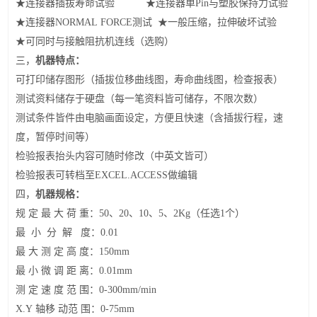
★连接器插拔寿命试验 ★连接器单
Pin
与塑胶保持力试验
★连接器
NORMAL FORCE
测试 ★一般压缩，拉伸破坏试验
★可同时与接触阻抗机连线（选购）
机器特点：
三，
可打印储存图形（插拔位移曲线图，寿命曲线图，检查报表）
测试资料储存于硬盘（每一笔资料皆可储存，不限次数）
测试条件皆件由电脑画面设定，方便且快速（含插拔行程，速
度，暂停时间等）
检验报表抬头内容可随时修改（中英文皆可）
检验报表可转档至
EXCEL.ACCESS
做编辑
机器规格：
四，
规 定 最 大 荷 重：
50
、
20
、
10
、
5
、
2Kg
（任选
1
个）
最 小 分 解 度：
0.01
最 大 测 定 高 度：
150mm
最 小 微 调 距 离：
0.01mm
测 定 速 度 范 围：
0-300mm/min
X.Y
轴移 动范 围：
0-75mm