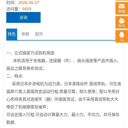
时间：
2026-06-27
访问量：
5659
咨询
特色
参数
配件
立式插拔力试验机
一、
用途
:
本机
适用于
充电器，
连接器（件）、插头插座等产品作插入、
拔出之疲劳寿命测试；
二、
特点:
采用
日本步进
电机为动力源，
日本滚珠丝杆
直线导轨，可在液
晶屏介面上直接改变运动行程
;
质量可靠，耐久使用；配以专用对
心夹持夹具对连接件（器）作插拔测试，由于采用
直线
导
轨大大
降低了机械摩擦及噪声；
可
设定插入行程
,
可
自动计算最大力、最小力、平均力。
并可保存
数据．