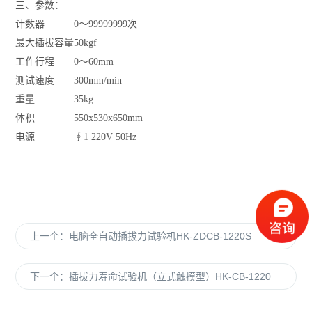
三、
参数
：
计数器
0～999999
99
次
最大插拔容量
50kgf
工作行程
0～
6
0mm
测试速度
300mm
/min
重量
35kg
体积
55
0x
5
30x
650
mm
电源
∮1 220V 50Hz
上一个：
电脑全自动插拔力试验机HK-ZDCB-1220S
下一个：
插拔力寿命试验机（立式触摸型）HK-CB-1220