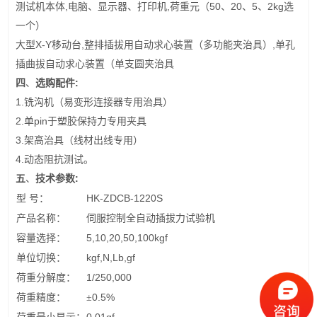
,
,
50
20
5
2kg
测试机本体
电脑、显示器、打印机
荷重元（
、
、
、
选
一个）
X-Y
,
,
大型
移动台
整排插拔用自动求心装置（多功能夹治具）
单孔
插曲拔自动求心装置（单支圆夹治具
:
四
、
选
购配件
1.
铣沟机（易变形连接器专用治具）
2.
pin
单
于塑胶保持力专用夹具
3.
架高治具（线材出线专用）
4.
动态阻抗测试。
:
五
、
技术参数
HK-ZDCB-1220S
型
号：
产品名称：
伺服控制全自动插拔力试验机
5,10,20,50,100kgf
容量选择：
kgf,N,Lb,gf
单位切换：
1/250,000
荷重分解度：
0.5%
荷重精度：
±