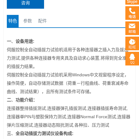
咨询
特色
参数
配件
:
一
、
设备用途
伺服控制全自动插拔力试验机适用于各种连接器之插入力及拔出
,
,
力测试
提供各种连接器专用夹具及自动求心装置
将得到完全准确
的插拔力结果。
Windows
伺服控制全自动插拔力试验机采用
中文视窗程序设定，
操作简便，自动存储测试数据（荷重－行程曲线、荷重衰减寿命
曲线、测试结果），且所有测试条件可存储。
二
、
功能介绍：
,
,
,
连接器整排插拔测试
连接器弹孔插拔测试
连接器插拔寿命测试
PIN
,
Normal Force
,
连接器单
与塑胶保持力测试
连接器
测试
连接器
,
,
弹片压缩测试
连接器动态阻抗测试
各种拉、压力测试
:
三
、
全自动插拔力测试仪
设备构成