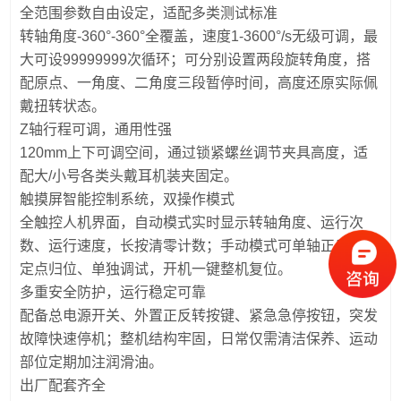
全范围参数自由设定，适配多类测试标准
转轴角度-360°-360°全覆盖，速度1-3600°/s无级可调，最
大可设99999999次循环；可分别设置两段旋转角度，搭
配原点、一角度、二角度三段暂停时间，高度还原实际佩
戴扭转状态。
Z轴行程可调，通用性强
120mm上下可调空间，通过锁紧螺丝调节夹具高度，适
配大/小号各类头戴耳机装夹固定。
触摸屏智能控制系统，双操作模式
全触控人机界面，自动模式实时显示转轴角度、运行次
数、运行速度，长按清零计数；手动模式可单轴正反转、
定点归位、单独调试，开机一键整机复位。
多重安全防护，运行稳定可靠
配备总电源开关、外置正反转按键、紧急急停按钮，突发
故障快速停机；整机结构牢固，日常仅需清洁保养、运动
部位定期加注润滑油。
出厂配套齐全