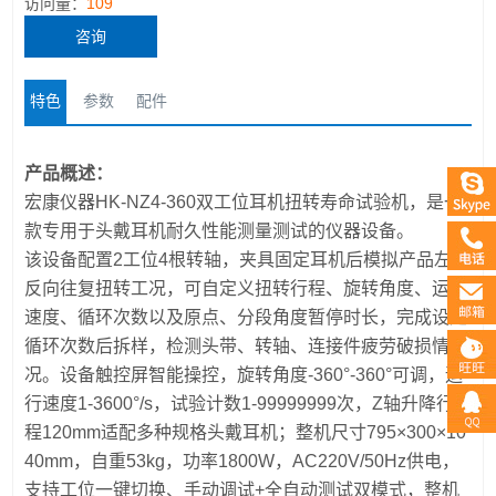
访问量：
109
咨询
特色
参数
配件
产品概述：
宏康仪器HK-NZ4-360双工位耳机扭转寿命试验机，是一
款专用于头戴耳机耐久性能测量测试的仪器设备。
该设备配置2工位4根转轴，夹具固定耳机后模拟产品左右
反向往复扭转工况，可自定义扭转行程、旋转角度、运转
速度、循环次数以及原点、分段角度暂停时长，完成设定
循环次数后拆样，检测头带、转轴、连接件疲劳破损情
况。设备触控屏智能操控，旋转角度-360°-360°可调，运
行速度1-3600°/s，试验计数1-99999999次，Z轴升降行
程120mm适配多种规格头戴耳机；整机尺寸795×300×10
40mm，自重53kg，功率1800W，AC220V/50Hz供电，
支持工位一键切换、手动调试+全自动测试双模式，整机