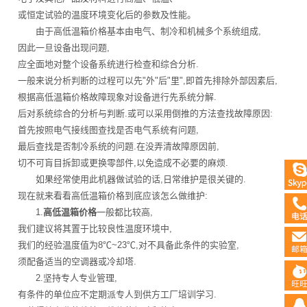
或恒定试验的温度环境变化后的参数及性能。
由于高低温箱价格基本由电气、制冷和机械多个系统组成,
因此一旦设备出现问题,
应全面地对整个设备系统进行检查和综合分析.
一般来说分析判断的过程可以先"外"后"里",即首先排除外部因素后,
根据高低温箱价格故障现象对设备进行先系统分解.
后对系统综合的分析与判断.或可以采用倒推的方法查找故障原因:
首先按照电气接线图查找是否电气系统有问题,
最后查找是否制冷系统的问题.在没弄清故障原因前,
切不可肓目拆卸或更换零部件,以免造成不必要的麻烦.
如果经常使用此机器做试验的话,日常维护是很关键的.
现在就来看看高低温箱价格到底应该怎么做维护:
1.
高低温箱价格
一般都比较高,
我们建议将其置于比较良性温度环境中,
我们的经验温度值为8℃~23℃,对不具备此条件的实验室,
须配备适当的空调器或冷却塔.
2.坚持专人专业管理,
有条件的单位应不定期派专人到供方工厂培训学习.