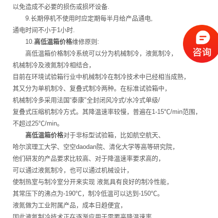
以免造成不必要的损伤或损坏设备.
9.长期停机不使用时应定期每半月给产品通电,
通电时间不小于1小时.
10.
高低温箱价格
维修原则:
高低温箱价格制冷系统可以分为机械制冷，液氮制冷，
机械制冷及液氮制冷相结合，
目前在环境试验箱行业中机械制冷在制冷技术中已经相当成熟，
其又分为单机制冷、复叠式制冷两种。在标准试验箱中，
机械制冷多采用法国“泰康"全封闭风冷式/水冷式单级/
复叠式压缩机制冷方式。其降温速率较慢，普遍在1-15℃/min范围，
不超过25℃/min。
高低温箱价格
对于非标型试验箱，比如航空航天、
哈尔滨理工大学、空空daodan院、清化大学等高等研究院，
他们研发的产品要求比较高、对于降温速率要求高的，
可以通过液氮制冷，也可以通过机械设计，
使制热室与制冷室分开来实现 液氮具有良好的制冷性能，
其常压下的沸点为-190℃，制冷低温可以达到-150℃。
液氮做为工业附属产品，成本日趋便宜，
因此液氮制冷技术正在逐渐应用于需要高降温速率、