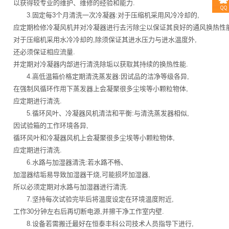
以获得较专业的维护、维修的经验和能力.
3.固定每3个月清洗一次冷凝器:对于压缩机采用风冷冷却的,
应定期检修冷凝风机并对冷凝器进行去污除尘以保证其良好的通风换热性能
对于压缩机采用水冷冷却的,除须保证其进水压力与进水温度外,
还必须保证相应流量.
并定期对冷凝器内部进行清洗除垢以获取其持续的换热性能.
4.高低温箱价格定期清洗蒸发器:因试品的洁净等级各异,
在强制风循环作用下蒸发器上会凝聚很多尘埃等小颗粒物体,
应定期进行清洗.
5.循环风叶、冷凝器风机清洁和平衡:与清洗蒸发器相似,
因试验箱的工作环境各异,
循环风叶和冷凝器风机上会凝聚很多尘埃等小颗粒物体,
应定期进行清洗.
6.水路与加湿器清洗:若水路不畅、
加湿器结垢易导致加湿器干烧,可能损坏加湿器,
所以必须定期对水路与加湿器进行清洗.
7.坚持每次试验完毕后将温度设定在环境温度附近,
工作30分钟左右后再切断电源,并擦干净工作室内壁.
8.设备若需搬迁最好在恒泰丰科公司技术人员指导下进行,