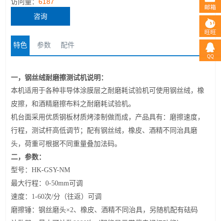
访问量：
6187
咨询
特色
参数
配件
一，
钢丝绒耐磨擦测试机
说明
：
本机
适用于各种非导体涂膜层之耐磨耗试验机可使用
钢丝绒
，
橡
皮擦
，和
酒精磨擦布料之耐磨耗试验机
。
机台面采用
优质钢板
材质
烤漆
制做而成，产品具有：
磨擦
速度
，
行程
，
测试杆高低调
节；配有
钢丝
绒
，
橡皮、酒精不同治具
磨
头
，
荷重可根据不同重量叠加法
码
。
二，
参数：
型号：
HK-GSY
-NM
最大行程：
0-50mm
可调
速度：
1-60
次
/
分（往返）可调
磨擦锤：钢丝磨头
×2
、橡皮、酒精不同治具，另随机配有砝码