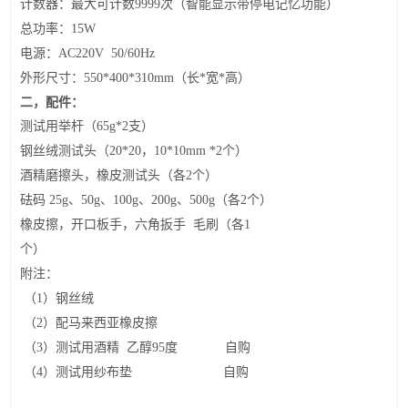
计数器：最大可计数
9999
次
（智能显示带停电记忆功能）
总功率：
15W
电源：
AC220V 50/60Hz
外形尺寸：
550*400*3
1
0mm
（长
*
宽
*
高）
二，
配件
：
测试用举杆
（
6
5
g
*2
支）
钢丝绒测试头（
20*20
，
10*10mm *2
个）
酒精磨擦头
，橡皮测试头
（
各
2
个）
砝码
25g
、
50g
、
100g
、
200g
、
500g
（
各
2
个）
橡皮擦
，
开口板手
，
六角扳手
毛刷
（各
1
个）
附注：
（
1
）钢丝绒
（
2
）配马来西亚橡皮擦
（
3
）测试用酒精
乙醇
95
度
自购
（
4
）测试用纱布垫
自购