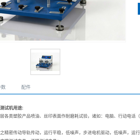
参数
配件
测试机
用途
:
层
各类塑胶产品喷油、丝印表面作耐磨
耗
试验，诸如：电脑、行动电话（P.
之精密传动
导轨
传动，运行平稳，低噪声
，
步进电机驱动，低噪声，运行