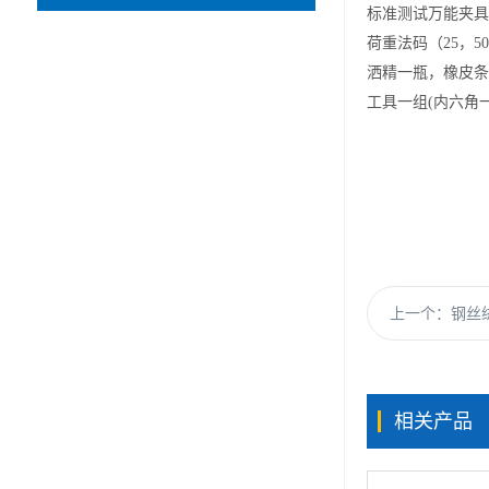
标准测试
万能夹具
荷重法码（
25，
50
洒精一瓶，橡皮条
工具一组
(内六角
上一个：
钢丝绒
相关产品