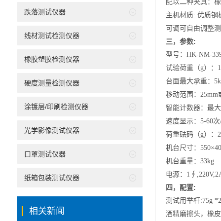
配以
二
种夹具：橡
跌落测试仪器
主机
材质
:
优质钢
可调
可自由调整测
线材测试检测仪器
三，
参数
:
型号：HK-NM-
33
橡胶塑胶检测仪器
试验荷重（g）
：
1
台面最大承重
：
5k
硬度测量检测仪器
移动范围
：
25m
涂镀层/印刷检测仪器
智能
计数器：最大
速度
显示
：
5
-
6
0
次
光学影像测试仪器
荷重砝码（g）
：
2
机台尺寸
：
550
×
4
口罩测试仪器
机台重量
：3
3
kg
电源
：
1
∮
,220V,
2
纸箱包装测试仪器
四，
配置:
测试用举杆
:
75
g
*
相关新闻
酒精磨擦
头，橡
皮