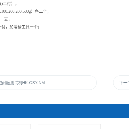
()
二
付）
，
,100,200,200,500g
）各二个，
一支，
一付，加
酒精
工具一个
)
耐磨测试机HK-GSY-NM
下一