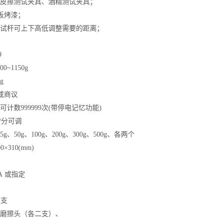
皮擦测试夹具、酒精测试夹具
；
板烤漆
；
试杆可上下高低调整需要的距离
；
9
0
0~1
15
0g
g
m或商议
可计数
99
9999
次
(
带停电记忆功能
)
/
分可调
5g
、
50g
、
100g
、
200g
、
3
00g
、
500g
、各两个
00
×310
(mm)
A 或指定
2
支
磨擦
头
（各二
支
）
、