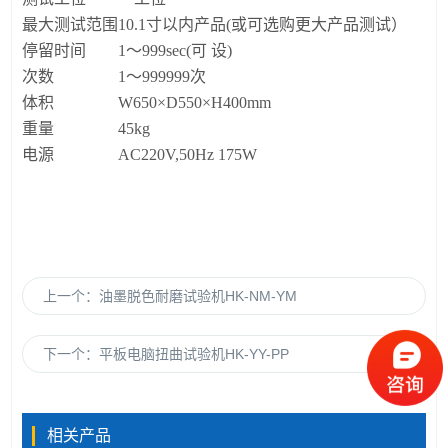
最大测试范围
10
.1
寸以内
产品
(或可选购更大产品测试）
停留时间
1～999sec(可 设)
次数
1～999999次
体积
W6
5
0×D550×H400mm
重量
45
kg
电源
AC220V,50Hz 175W
上一个：
油墨脱色耐磨试验机HK-NM-YM
下一个：
平板电脑扭曲试验机HK-YY-PP
相关产品