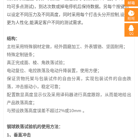
均可多点测试)，到达次数或掉电停机后保持数据。另每个按键可
以设定不同压力及不同高度，
同时采用每个打击头分开控制,设计
更为人性化,能满足客户不同的测试需求。
结构：
主柱采用特殊钢材定做，经外圆磨加工、外表镀铬、坚固耐用；
特殊定制链条；
真正完成面、棱、角跌落试验；
电动复位、电控跌落及电动升降装置，使用方便；
保证货物托架与包装试件的自由分离，实现包装试件的自由跌
落，冲击振动小，稳定可靠；
配置数显高度显示仪及采用译码器进行高度跟踪，从而能地给出
产品跌落高度；
与预设跌落高度误差不超过2%或10mm 。
钢球跌落试验机的使用方法：
1、垂直冲击