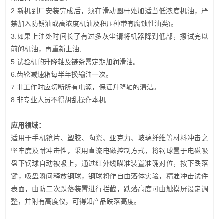
2.新机到厂安装完成后，须在滑动圆杆处加适当低浓度机油，严
禁加入防锈油或高浓度机油及积压种带有腐蚀性油类)。
3.如果上油处时间长了有过多灰尘请将机器降到低部，擦试完以
前的机油，再重新上油;
5.试验机的升降轴及链条需定期加润滑油。
6.齿轮减速箱每半年换输油一次。
7.非工作时应切断所有电源，保证升降轴的清洁。
8.非专业人员不得胡乱操作本机
应用领域：
适用于手机镜片、塑胶、陶瓷、亚克力、玻璃纤维等材料冲击之
坚牢度及耐冲击性，采用直流电磁控制方式，将钢球置于电磁吸
盘下钢球自动被吸上，通过红外线瞄准装置准确对位，按下跌落
键，吸盘瞬间释放钢球，钢球将作自由落体实验，精准冲击试件
表面，由防二次跌落装置进行拦截，跌落高度可由触摸屏设定调
整，并附有高度仪，可得知产品跌落高度。