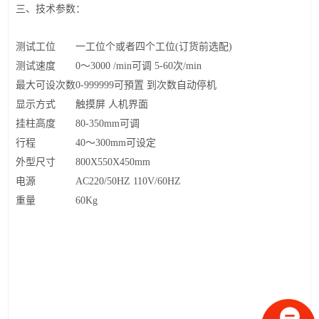
三、
技术参数：
测试工位
一工位个或者四个工位
(
订货前选配
)
测试速度
0
～
3000 /min
可调
5-60
次
/min
最大可设次数
0-999999
可預置
到次数自动停机
显示方式
触摸屏 人机界面
挂柱高度
80-350
mm
可调
行程
40
～
30
0mm
可
设定
外型尺寸
800X550X450mm
电源
AC220/50HZ 110V/60HZ
重量
60Kg