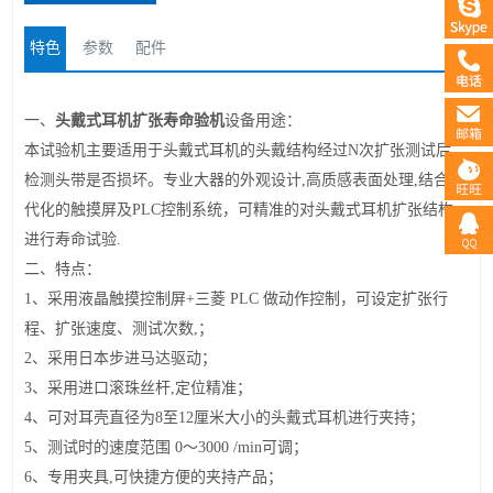
特色
参数
配件
头戴式
耳机
扩张
寿命验机
一、
设备用途：
本试验机主要适用于头戴式耳机的头戴结构经过
N
次扩张测试后，
检测头带是否损坏。专业大器的外观设计
,
高质感表面处理
,
结合现
代化的触摸屏及
PLC
控制系统，可精准的对头戴式耳机扩张结构
进行寿命试验
.
二、
特点：
1
、采用液晶触摸控制屏
+
三菱
PLC
做动作控制，可设定扩张行
程、扩张速度、测试次数
,
；
2
、采用日本步进马达驱动；
3
、采用进口滚珠丝杆
,
定位精准；
4
、可对耳壳直径为
8
至
12
厘米大小的头戴式耳机进行夹持；
5
、测试时的速度范围
0
～
3000 /min
可调；
6
、专用夹具
,
可快捷方便的夹持产品；