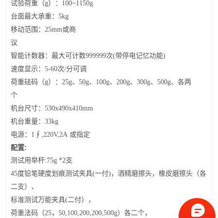
试验荷重（g）
：
10
0~1
15
0g
台面最大承重
：
5kg
移动范围
：
25mm或商
议
智能
计数器：最大可计数
99
9999
次
(
带停电记忆功能
)
速度
显示
：
5
-
6
0
次
/
分可调
荷重砝码（g）
：
25g
、
50g
、
100g
、
200g
、
3
00g
、
500g
、各两
个
机台尺寸
：
530x490x410mm
机台重量
：3
3
kg
电源
：
1
∮
,220V,
2
A 或指定
配置:
测试用举杆
:
75
g
*
2
支
4
5度铅
笔硬度划痕测试夹具
(一付)，
酒精磨擦
头，橡
皮
磨擦
头
（各
二
支
）
、
标准测试
万能夹具
(
二
付）
，
荷重法码（
25，
50,100,200,200,500g
）各二个，