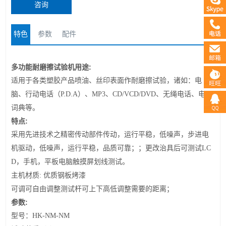
咨询
特色
参数
配件
多功能耐磨擦试验机
用途
:
适用于各类塑胶产品喷油、丝印表面作耐磨擦试验，诸如：电
脑、行动电话（P.D.A）、MP3、CD/VCD/DVD、无绳电话、电子
词典等。
特点
:
采用
先进技术
之精密传动部件传动，运行平稳，低噪声
，
步进电
机驱动，低噪声，运行平稳，品质可靠；；
更改治具后
可测试
LC
D
，手机，平板电脑
触摸屏划线测试
。
主机
材质
:
优质钢板烤漆
可调
可自由调整测试杆可上下高低调整需要的距离
；
参数
:
型号：HK-NM-
NM