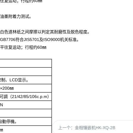
往复运动；行程约60㎜
油墨附着力测试。
白色道林纸之间摩擦以判定其耐磨性及脱色程度。
7706符合JIS5701及ISO9000机关标准。
平往复运动；行程约60㎜
制、LCD显示。
×200㎜
調（21/42/85/106c.p.m）
0N
自動停機。
上一个：
金相镶嵌机HK-XQ-2B
㎜