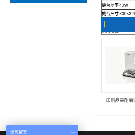
機台功率
40W
機台尺寸
300×32
機台重量
20
㎏
使用電壓
AC220V
印刷品墨耐磨试
请您留言