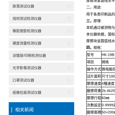
摩擦块呈直线水平
跌落测试仪器
用途:
二，
用于各类印刷品的
线材测试检测仪器
三，
原理:
本机通过被测物与
橡胶塑胶检测仪器
本仪器依据，国标GB
摩擦块呈圆弧线水
硬度测量检测仪器
四，
规格：
型号
HK-19B
涂镀层/印刷检测仪器
項目
規格
光学影像测试仪器
操作方式
微电脑控
试片面积
尺寸100
口罩测试仪器
摩擦速度
4
種速度可
磨擦荷重
2b.4b2
纸箱包装测试仪器
摩擦行程
60
㎜
次數設定
0-9999
相关新闻
磨擦面積
50×200