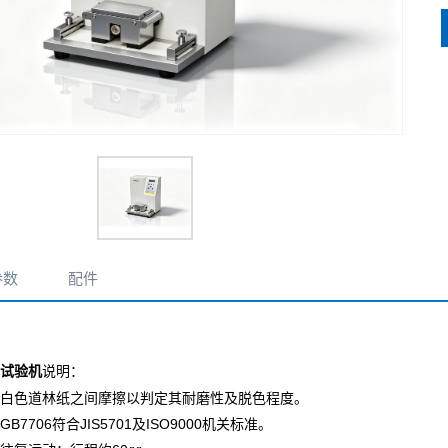
参数
配件
说明：
试验机
白色道林纸之间摩擦以判定其耐磨性及脱色程度。
7706符合JIS5701及ISO9000机关标准。