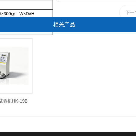
下一
5×300
㎝ W×D×H
相关产品
5060HZ2A
验机HK-19B