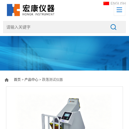
ENGLISH
首页
>
产品中心
> 跌落测试仪器