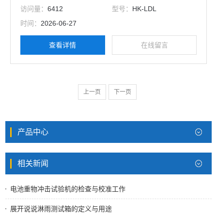
捷、可实现棱、面、角较低高度跌落试验，跌落高度可以
访问量：
6412
型号：
HK-LDL
从零开始;本设备具有停气报警,气压不足报警并不能起动等
时间：
2026-06-27
安全预警功能.
查看详情
在线留言
上一页
下一页
产品中心
相关新闻
电池重物冲击试验机的检查与校准工作
展开说说淋雨测试箱的定义与用途