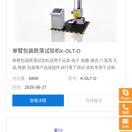
单臂包装跌落试验机K-DLT-D
单臂包装跌落试验机适用于玩具,电子,电器,通讯,IT,家具,礼
品,陶瓷,包装等产品或组件进行落下测试,本机专用于试单个
产品或产品包装受到坠落之受损情况，及评估运输搬运过
访问量：
6808
型号：
K-DLT-D
程时耐冲击强度，对包装件的面、角、棱作自由跌落试
时间：
2026-06-27
验，配备数显高度显示仪及采用译码器进行高度跟踪，从
而能精确地给出产品跌落高度，与预设跌落高度误差不超
查看详情
在线留言
过2％或10mm。