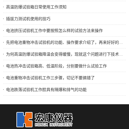
高温防爆试验箱日常使用工作须知
插拔力测试机使用的技巧
电池挤压试验机工作中要按照怎么样的试验方法来操作
先把电池重物冲击试验机的功能、操作要求介绍了，再来好好的使用它
为何高温防爆试验箱降温会变得缓慢，现就这个问题进行下技术探讨
电池热冲击试验箱高、低温阶段，分别要做什么试验工作
电池重物冲击试验机工作三步骤，切记不要搞错了
电池跌落试验机工作腔具有隔爆和排气的功能