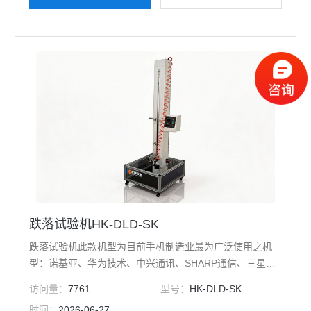
跌落试验机HK-DLD-SK
跌落试验机此款机型为目前手机制造业最为广泛使用之机
型：诺基亚、华为技术、中兴通讯、SHARP通信、三星科
健、TCL、步步高、德赛电子等… 定向跌落试验机适用标
访问量：
7761
型号：
HK-DLD-SK
准：JIS C 0044 IEC 60068-2-32
时间：
2026-06-27