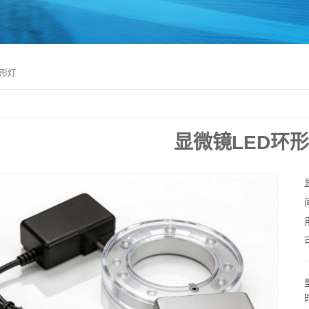
环形灯
显微镜LED环