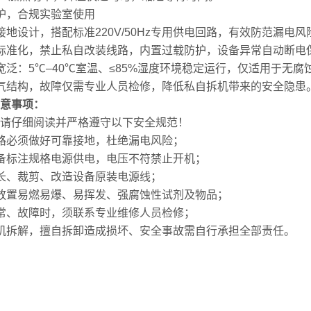
护，合规实验室使用
接地设计，搭配标准220V/50Hz专用供电回路，有效防范漏电风
标准化，禁止私自改装线路，内置过载防护，设备异常自动断电
宽泛：5℃–40℃室温、≤85%湿度环境稳定运行，仅适用于无
气结构，故障仅需专业人员检修，降低私自拆机带来的安全隐患
意事项：
请仔细阅读并严格遵守以下安全规范！
路必须做好可靠接地，杜绝漏电风险；
备标注规格电源供电，电压不符禁止开机；
长、裁剪、改造设备原装电源线；
放置易燃易爆、易挥发、强腐蚀性试剂及物品；
常、故障时，须联系专业维修人员检修；
机拆解，擅自拆卸造成损坏、安全事故需自行承担全部责任。