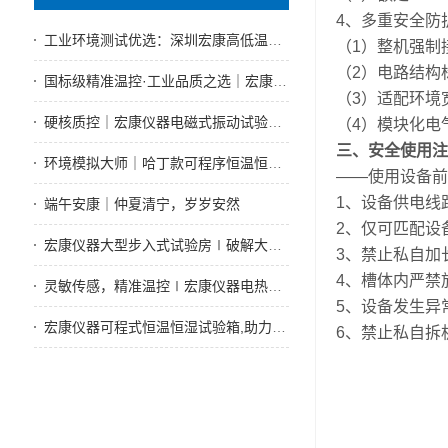
4、多重安全防
工业环境测试优选：深圳宏康高低温试验箱技术好售后性能优
（1）整机强制
（2）电路结构
国标级精准温控·工业品质之选｜宏康仪器可程式恒温恒湿试验箱，为产品可靠性保驾护航
（3）适配环境
硬核质控｜宏康仪器电磁式振动试验机，全工况振动可靠性测试标杆设备
（4）模块化电
三、安全使用注
环境模拟大师｜哈丁款可程序恒温恒湿试验箱赋能实体制造可靠性检测
——使用设备前
1、设备供电线
端午安康｜仲夏清宁，岁岁安然
2、仅可匹配设
宏康仪器大型步入式试验房∣破解大型试件测试难题
3、禁止私自加
4、槽体内严禁
灵敏传感，精准温控∣宏康仪器电热恒温水槽试验箱
5、设备发生异
宏康仪器可程式恒温恒湿试验箱,助力工业4.0AI时代实体制造提质增效
6、禁止私自拆