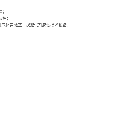
险；
保护；
腐蚀气体实验室，规避试剂腐蚀损坏设备；
。