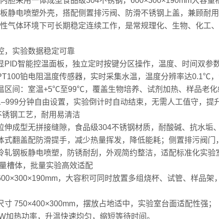
胆采用一体成型食品级304不锈钢，600×300×190mm大容
板静电喷塑外壳，搭配侧置排污阀、防滑不锈钢上盖，兼顾耐用
性气体环境下可长期稳定连续工作，是常规理化、生物、化工、
控，实验数据稳定可靠
显PID智能控温面板，独立定时按键分区操作，温度、时间双参
PT100铂电阻温度传感器，实时采集水温，温度分辨率达0.1℃
温区间：室温+5℃至99℃，覆盖生物培养、试剂加热、样品老
1–999分钟自由设置，实验倒计时自动结束，无需人工值守，提
4不锈钢工艺，耐用易清洁
拉伸成型无拼接缝隙，食品级304不锈钢材质，耐酸碱、抗水垢
体式翻盖配防滑提手，减少热量挥发，降低能耗；侧置排污阀门
冷轧钢板静电喷塑，防锈耐刮，外观简约整洁，适配标准化实验
大容量槽体，批量实验高效适配
600×300×190mm，大容积可同时放置多组烧杯、试管、样
寸 750×400×300mm，摆放占地适中，实验室台面适配性强；
50W加热功率，升温快速均匀，缩短等待时间。