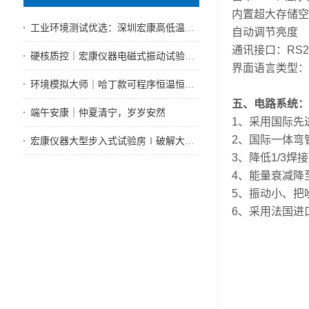
内置超大存储空
工业环境测试优选：深圳宏康高低温试验箱技术好售后性能优
自动调节亮度
通讯接口：RS232
硬核质控｜宏康仪器电磁式振动试验机，全工况振动可靠性测试标杆设备
界面语言类型：
环境模拟大师｜哈丁款可程序恒温恒湿试验箱赋能实体制造可靠性检测
五、电路系统：
端午安康｜仲夏清宁，岁岁安然
1、采用国际先
2、国际一体弯
宏康仪器大型步入式试验房∣破解大型试件测试难题
3、降低1/3焊
4、能量衰减降
5、振动小、把
6、采用法国进