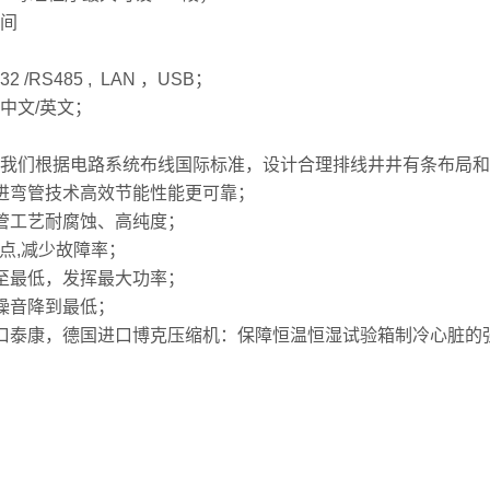
间
 /RS485 , LAN ，USB；
中文/英文；
我们根据电路系统布线国际标准，设计合理排线井井有条布局和
进弯管技术高效节能性能更可靠；
管工艺耐腐蚀、高纯度；
接点,减少故障率；
至最低，发挥最大功率；
噪音降到最低；
口泰康，德国进口博克压缩机：保障恒温恒湿试验箱制冷心脏的