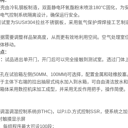
构：
壳由冷轧钢板制造，双面静电环氧酯粉末喷涂180°C固化，
电气控制系统隔离设计，确保运行安全。
试室为SUS#304拉丝不锈钢板，采用氩气保护焊焊接工艺
根据需要调整样品架高度，从而更有效地利用空间。空气处理室
体移动。
点：
出：
试品进出单开门，开门后可以完全接触到测试室。透过门体
孔在试验箱左侧(50MM、100MM)可选择，配置金属和硅橡胶塞
于主体下右端的拉出抽屉式纯水加入到水箱，可自由清洁放水和
箱体采用数控机床加工成型，并采用无反作用把手，操作简便。
调温调湿控制系统(BTHC)，以P.I.D.方式控制SSR，使系
吋触摸显示屏
序，每组程序最大可设100段；