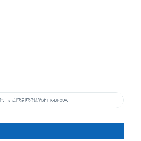
；
。
个：
立式恒温恒湿试验箱HK-BI-80A