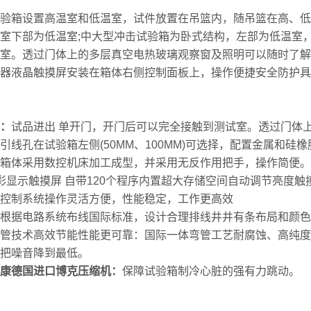
验箱设置高温室和低温室，试件放置在吊篮内，随吊篮在高、低
室下部为低温室;中大型冲击试验箱为卧式结构，左部为低温室
室。透过门体上的多层真空电热玻璃观察窗及照明可以随时了解
器液晶触摸屏安装在箱体右侧控制面板上，操作便捷安全防护具
：
试品进出 单开门，开门后可以完全接触到测试室。透过门体
引线孔在试验箱左侧(50MM、100MM)可选择，配置金属和硅橡
箱体采用数控机床加工成型，并采用无反作用把手，操作简便。
彩显示触摸屏 自带120个程序内置超大存储空间自动调节亮度触
控制系统操作灵活方便，性能稳定，工作更高效
根据电路系统布线国际标准，设计合理排线井井有条布局和颜色
管技术高效节能性能更可靠：国际一体弯管工艺耐腐蚀、高纯度
把噪音降到最低。
康德国进口博克压缩机：
保障试验箱制冷心脏的强有力跳动。