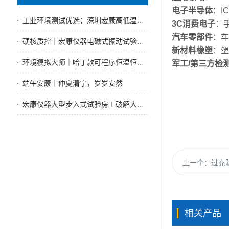
电子半导体
：I
工业环境测试优选：深圳宏康高低温试验箱技术好售后性能优
3C消费电子
：
汽车零部件
：车
硬核质控｜宏康仪器电磁式振动试验机，全工况振动可靠性测试标杆设备
新材料橡塑
：塑
环境模拟大师｜哈丁款可程序恒温恒湿试验箱赋能实体制造可靠性检测
军工/第三方检
端午安康｜仲夏清宁，岁岁安然
宏康仪器大型步入式试验房∣破解大型试件测试难题
上一个：
过充防
相关产品