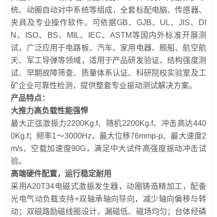
统、动圈自动对中系统等组成，全套标配电脑、传感器、
夹具及专业操作软件。可依据GB、GJB、UL、JIS、DI
N、ISO、BS、MIL、IEC、ASTM等国内外标准开展测
试，广泛应用于电路板、汽车、家用电器、舰船、航空航
天、军工导弹等领域，适用于产品研发验证、结构强度测
试、早期故障筛查、质量体系认证、科研院校实验室及工
矿企业可靠性检测，提供整套专业振动测试解决方案。
产品特点：
大推力高负载性能强悍
最大正弦激振力2200Kg.f、随机2200Kg.f、冲击高达440
0Kg.f；频率1～3000Hz，最大位移76mmp-p、最大速度2
m/s、空载加速度90G，满足中大试件高强度振动冲击试
验。
高端硬件配置，运行稳定耐用
采用A20T34电磁式激振发生器，动圈铸造精加工，配备
光电气动负载支持+双轴承轴向导向，减少轴向偏移与转
动；双磁路励磁线圈设计，漏磁低、磁场均匀；台体经磷