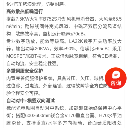
化+汽车烤漆处理，防锈耐磨。
高效散热低噪运行
搭载7.5KW大功率B752S冷却风机带消音器，大风量65.5
m³/min；励磁线圈蜂窝式风道、中磁环双层分流风道结
构，散热效率高，整机运行噪声≤70dB。
专业数字功放，能效等级高。LA22K数字开关功率放大
器，输出功率20KVA，效率≥90%、信噪比≥65dB；采用
MOSFET/IGBT技术、正弦倍频脉宽调制，符合CE标准，
自动均流、安全稳定性强。
多重伺服安全保护
内置完善伺服保护系统，具备过压、欠压、缺相、过温、
过位移、过电流、外部连锁、逻辑故障等全方位防护，试
验全程安全可控。
自动对中+横竖双向测试
标配光电动圈自动对中系统，加载卸载始终保持中心平
衡；搭配600×600mm镁合金VT70垂直台面、H70水平油
膜滑台，支持垂直/水平多方向振动，台面硬质阳极处