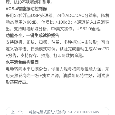
理、M10不锈钢螺孔耐用。
VCS-4智能振动控制器
采用32位浮点DSP处理器、24位ADC/DAC分辨率，随机
动态范围＞90dB、信噪比＞100dB；4通道输入1通道输
出，支持时域频域分析、中/英文操作，USB2.0通讯。
功能齐全，一键生成试验报告
支持随机、正弦、扫频、驻留、多种标准冲击波形；可自
定义功率谱、扫频模式可调，试验完成自动生成Word/PD
F报告，支持保存、预览、打印与数据追溯。
水平滑台结构稳固
电动转向水平油膜滑台，倾覆力矩与横向限位能力强，采
用天然花岗岩平板+独立油源，油膜阻尼特性好，测试波
形还原度高。
上一个：
一吨位电磁式振动试验机HK-EV311H60VT60VCS-4