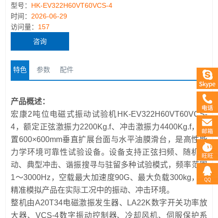
型号：
HK-EV322H60VT60VCS-4
时间：
2026-06-29
访问量：
157
咨询
特色
参数
配件
产品概述：
宏康2吨位电磁式振动试验机HK-EV322H60VT60VCS-
4，额定正弦激振力2200Kg.f、冲击激振力4400Kg.f，配
置600×600mm垂直扩展台面与水平油膜滑台，是高性能
力学环境可靠性试验设备。设备支持正弦扫频、随机振
动、典型冲击、谐振搜寻与驻留多种试验模式，频率范围
1～3000Hz，空载最大加速度90G、最大负载300kg，可
精准模拟产品在实际工况中的振动、冲击环境。
整机由A20T34电磁激振发生器、LA22K数字开关功率放
大器、VCS-4数字振动控制器、冷却风机、伺服保护系