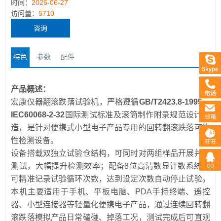
时间：
2026-06-27
访问量：
5710
咨询
特色
参数
配件
产品概述：
宏康仪器翻滚跌落试验机，严格遵循
GB/T2423.8-1995、
IEC60068-2-32
国际测试标准及滚筒制作附录规范设计制
造，是针对便携式小型电子产品专用的回转翻滚跌落可靠
性检测设备。
设备搭载双独立试验仓结构，可同时对两组样品开展并行
测试，大幅提升检测效率；配备8位高清数显计数系统，
可精准记录试验循环次数，达到设定次数自动停止试验。
本机主要适用于手机、平板电脑、PDA手持终端、遥控
器、小型连接器等轻量化便携电子产品，通过连续回转翻
滚跌落模拟产品日常磕碰、掉落工况，测试完成后可直观