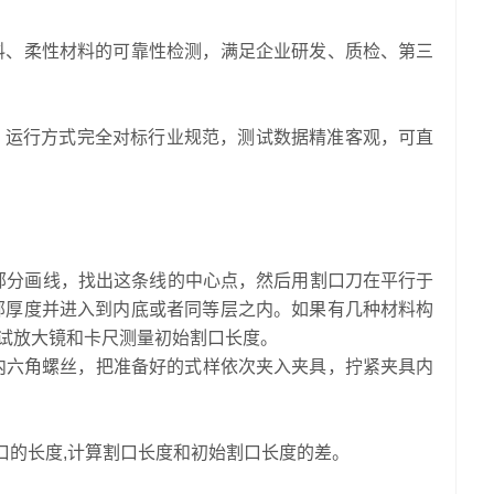
料、柔性材料的可靠性检测，满足企业研发、质检、第三
数、运行方式完全对标行业规范，测试数据精准客观，可直
部分画线，找出这条线的中心点，然后用割口刀在平行于
部厚度并进入到内底或者同等层之内。如果有几种材料构
测试放大镜和卡尺测量初始割口长度。
具内六角螺丝，把准备好的式样依次夹入夹具，拧紧夹具内
口的长度,计算割口长度和初始割口长度的差。