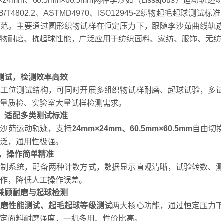
×24mm、60.5mm×60.5mm两种李沙茹（Lissajous
T4802.2、ASTMD4970、ISO12945-2织物起毛起球测试标准，
规范。主要通过圆形织物试样在恒定压力下，跟随李沙茹曲线轨
物耐磨、抗起球性能，广泛应用于纺织面料、家纺、服饰、无纺
测试，检测效率高效
四工位测试结构，可同时开展多组织物试样耐磨、起球试验，多
量质检、实验室大量试样检测需求。
，适配多类测试标准
李沙茹运动轨迹，支持
24mm×24mm、60.5mm×60.5mm
自由切
泛，通用性极强。
制，操作简单精准
控制系统，配备两种计数方式，数据显示直观清晰，试验转数、
作，降低人工操作误差。
兼顾耐磨与起球检测
耐磨性能测试、起毛起球等级测试
两大核心功能，通过恒定压力
定面料耐磨强度，一机多用、性价比高。