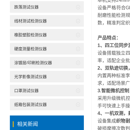
本机支持24mm
跌落测试仪器
设备严格符合GB/
耐磨性能检测
线材测试检测仪器
数，精准判定织
橡胶塑胶检测仪器
产品特点：
1、四工位同步
硬度测量检测仪器
设备搭载独立
率，适配企业批
涂镀层/印刷检测仪器
2、双轨迹切换
内置两种标准
光学影像测试仪器
求，适配场景广
口罩测试仪器
3.智能微机控
采用升级微机
纸箱包装测试仪器
手可快速上手操
4、一机双测，
设备集成
织物
相关新闻
破损摩擦次数判