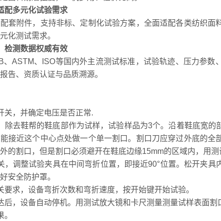
适配多元化试验需求
用配套附件，支持非标、定制化试验方案，全面适配各类纺织面
元化测试需求。
，检测数据权威有效
B、ASTM、ISO等国内外主流测试标准，试验轨迹、压力参
报告、资质认证与品质溯源。
开关，并确定电压是否正常.
、除去鞋帮的鞋底部作为试样，试验样品为3个。沿着鞋底宽的
可能接近这个中心点处做一个单一割口。割口刀应穿过外底的全
外的割口，但是割口必须避开在鞋底边缘15mm的区域内，用
关，调整试验夹具在中间弯折位置，即接近90°位置。松开夹
盖好安全防护罩。
关要求，设备弯折次数和弯折速度，按开始键开始试验。
达后，设备自动停机。用测试放大镜和卡尺测量测量试样表面割
果。