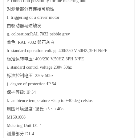
e. connection possibility for the metering unit
对测量部分有连接可能性
f. triggering of a driver motor
由驱动器马达触发
g. coloration:RAL 7032 pebble grey
着色
: RAL 7032
卵石灰白
h. standard operation voltage:400/230 V.50HZ,3PH N/PE
标准运转电压
: 400/230 V.50HZ,3PH N/PE
i. standard control voltage:230v 50hz
标准控制电压
: 230v 50hz
j. degree of protection:IP 54
保护等级
: IP 54
k. ambience temperature +5up to +40 deg.celsius
周围环境温度
:
摄氏
+5 ~ +40o
M1601008
Metering Unit D1-4
测量部分
D1-4