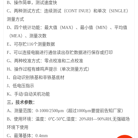
B
、操作简单，测试速度快
C
、两种测试方式：连续测试（CONT INUE）和单次（SINGLE）
测量方式
D
、四个统计功能：最大值（MAX）、最小值（MIN）、平均值
（MEA）、测量次数
E
、可存贮116个测量数据
F
、可以连接电脑进行通信读出存贮数据进行保存或打印
G
、两种校准方式：零点校准和二点校准
H
、操作过程有蜂鸣声提示（单次测量方式）
I
、自动识别铁基和非铁基底材
J
、低电压指示
K
、手动/自动关机功能
三，技术参数：
A
、测量范围：0-1000/2500μm（超过1000μm要提前告知厂家）
B
、使用环境：温度：0℃-50℃,湿度：20%RH—90%RH,无强磁场
环境下使用
C
、最薄基体：0.4mm