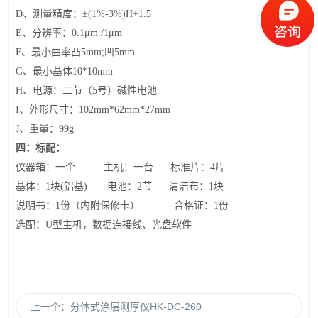
D
、测量精度：±(1%-3%)H+1.5
E
、分辨率：0.1μm /1μm
F
、最小曲率凸5mm;凹5mm
G
、最小基体10*10mm
H
、电源：二节（5号）碱性电池
I
、外形尺寸：102mm*62mm*27mm
J
、重量：99g
四：标配：
仪器箱：一个 主机：一台 标准片：4片
基体：1块(铝基) 电池：2节 清洁布：1块
说明书：1份（内附保修卡） 合格证：1份
选配：U型主机，数据连接线、光盘软件
上一个：
分体式涂层测厚仪HK-DC-260