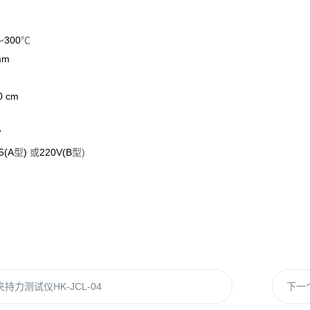
300
～
℃
mm
0 cm
W
5(A
)
220V(B
)
型
或
型
持力测试仪HK-JCL-04
下一