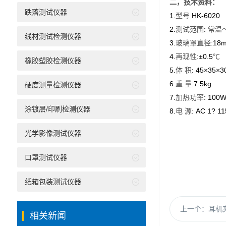
二，
技术资料：
跌落测试仪器
1.
HK-6020
型号
2.
:
测试范围
常温
线材测试检测仪器
3.
:18
玻璃罩直径
4.
:±0.5
再现性
℃
橡胶塑胶检测仪器
5.
: 45×35×3
体
积
6.
:7.5kg
重
量
硬度测量检测仪器
7.
: 100
加热功率
涂镀层/印刷检测仪器
8.
: AC 1? 11
电
源
光学影像测试仪器
口罩测试仪器
纸箱包装测试仪器
上一个：
耳机夹
相关新闻