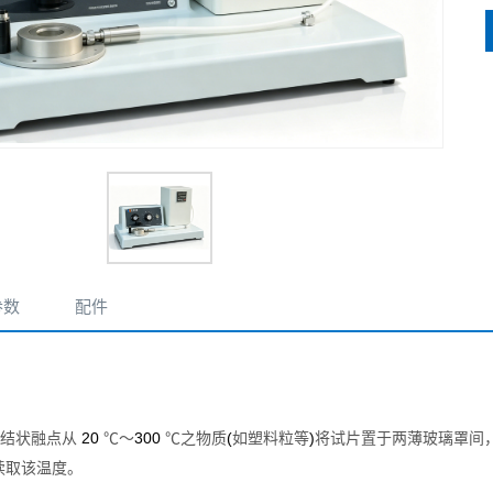
参数
配件
20
300
(
)
结状融点从
℃～
℃之物质
如塑料粒等
将试片置于两薄玻璃罩间
读取该温度。