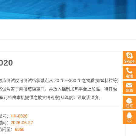
020
融点测试仪可测试结状融点从 20 ℃～300 ℃之物质(如塑料粒等)
将试片置于两薄玻璃罩间，并放入铝制加热平台上加温，待其融
解(可经由本机提供之放大镜观察)从温度计读取该温度。
型号：
HK-6020
时间：
2026-06-27
访问量：
6368