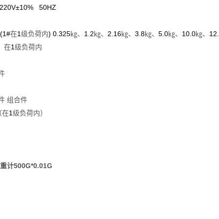
220V±10% 50HZ
(1#
1
) 0.325
1.2
2.16
3.8
5.0
10.0
12
在
级负荷内
㎏、
㎏、
㎏、
㎏、
㎏、
㎏、
1
在
级负荷内
件
件
组合件
1
（在
级负荷内）
500G*0.01G
重计