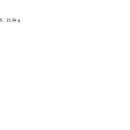
.5
21.6k g
、