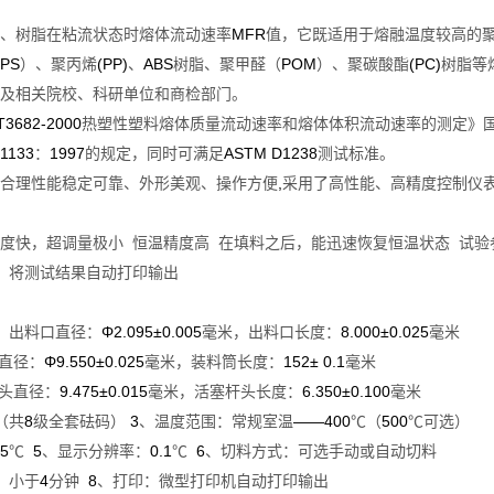
MFR
、树脂在粘流状态时熔体流动速率
值，它既适用于熔融温度较高的
PS
(PP)
ABS
POM
(PC)
）、聚丙烯
、
树脂、聚甲醛（
）、聚碳酸酯
树脂等
及相关院校、科研单位和商检部门。
T3682-2000
热塑性塑料熔体质量流动速率和熔体体积流动速率的测定》
 1133
1997
ASTM D1238
：
的规定，同时可满足
测试标准。
,
合理性能稳定可靠、外形美观、操作方便
采用了高性能、高精度控制仪
度快，超调量极小
恒温精度高
在填料之后，能迅速恢复恒温状态
试验
，将测试结果自动打印输出
Φ2.095±0.005
8.000±0.025
，出料口直径：
毫米，出料口长度：
毫米
Φ9.550±0.025
152± 0.1
直径：
毫米，装料筒长度：
毫米
9.475±0.015
6.350±0.100
头直径：
毫米，活塞杆头长度：
毫米
8
3
——400
500
（共
级全套砝码）
、温度范围：常规室温
℃（
℃可选）
.5
5
0.1
6
℃
、显示分辨率：
℃
、切料方式：可选手动或自动切料
4
8
：小于
分钟
、打印：微型打印机自动打印输出