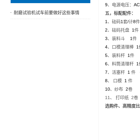
9
AC
、电源电压：
耐磨试验机试车前要做好这些事情
五，标配
配件：
1
1
/
8
、砝码
套
计
件
2
1
、砝码托盘
件
3
1
、装料斗
件
4
1
、口模清理棒
5
1
、装料杆
件
6
1
、料筒清理杆
7
1
、活塞杆
件
8
1
、
口模
件
10
2
、纱布
卷
11
2
、
打印纸
卷
选购件、高精度比