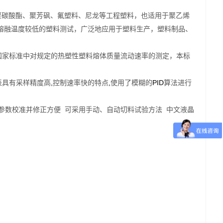
聚碳酸酯、聚芳砜、氟塑料、尼龙等工程塑料，也适用于聚乙烯
熔融温度较低的塑料测试，广泛地应用于塑料生产，塑料制品、
国家标准中对规定的热塑性塑料熔体质量流动速率的测定，本标
,
,
PID
表具有采样精度高
控制速率快的特点
使用了模糊的
算法进行
参数校准并修正方便
可采用手动、自动切料试验方法
中文液晶