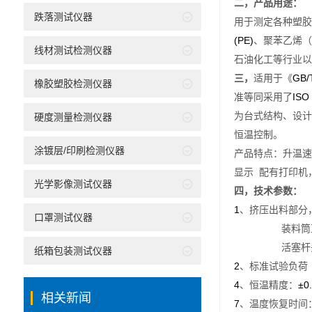
二，产品
用途：
跌落测试仪器
用于测定各种塑胶
(PE)
、聚苯乙烯（
线材测试检测仪器
石油化工等行业以
GB/
三，
适用于《
橡胶塑胶检测仪器
ISO
准等同采用了
为台式结构、设计
硬度测量检测仪器
恒温控制。
涂镀层/印刷检测仪器
产品特点：升温速
显示
配有打印机
光学影像测试仪器
四，技术参数：
1
、挤压出料部分
口罩测试仪器
装料筒
活塞杆
纸箱包装测试仪器
2
、标准试验负荷
4
±0
、恒温精度：
相关新闻
7
、温度恢复时间