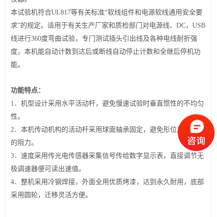
本试验机符合UL817等有关标准“软线组件和电源软线通用安全要
求”的规定。适用于有关生产厂家和质检部门对电源线、DC，USB
线进行360度弯曲试验，专门测试插头引出线及各种电线耐折强
度，本机能自动计数到达后或断线自动停止计数和全继后停机功
能。
功能特点：
1
．机型设计采用水平活动杆，避免慢速试验时垂直惯性的不均匀
性。
2
．本机传动机构的活动杆采用球面轴承固定，避免形位尺寸带来
的阻力。
3
．速度采用传光电传感器采集信号传给数字显示表，直接调节无
极调速器便可读出速值。
4
．整机采用冷钢焊接，外面全用优质烤漆，达到永久耐用，底部
采用圆轮，迁移灵活方便。