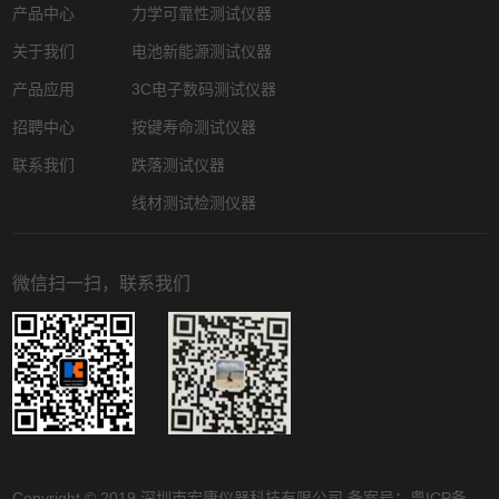
产品中心
力学可靠性测试仪器
关于我们
电池新能源测试仪器
产品应用
3C电子数码测试仪器
招聘中心
按键寿命测试仪器
联系我们
跌落测试仪器
线材测试检测仪器
微信扫一扫，联系我们
Copyright © 2019 深圳市宏康仪器科技有限公司 备案号：
粤ICP备