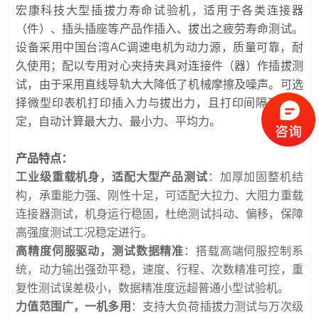
宏康科技大型插拔力寿命试验机，适用于各类连接器
（件）、插头插座等产品作插入、拔出之疲劳寿命测试。
设备采用中国台湾AC调速电机为动力源，质量可靠，耐
久使用；配以专用对心夹持夹具对连接件（器）作插拔测
试，由于采用直线导轨大大降低了机械摩擦及噪声。可选
择微型印表机打印插入力与拔出力，且打印间隔可以设
定，自动计算最大力、最小力、平均力。
产品特点：
工业级重载机身，适配大型产品测试
：加厚加固整机结
构，承重能力强、刚性十足，可适配大拉力、大阻力重载
连接器测试，机身运行稳固，杜绝测试抖动、偏移，保障
高强度测试工况稳定进行。
高精度伺服驱动，测试数据精准
：搭载高端伺服控制系
统，动力输出强劲平稳，速度、行程、次数精准可控，重
复性测试误差极小，数据精准度远超普通小型试验机。
力值范围广，一机多用
：支持大负荷插拔力测试与万次级