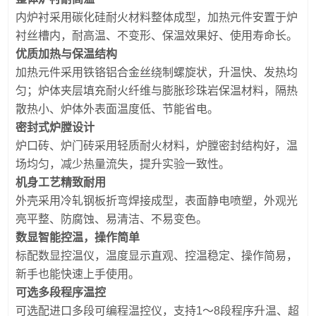
内炉衬采用碳化硅耐火材料整体成型，加热元件安置于炉
衬丝槽内，耐高温、不变形、保温效果好、使用寿命长。
优质加热与保温结构
加热元件采用铁铬铝合金丝绕制螺旋状，升温快、发热均
匀；炉体夹层填充耐火纤维与膨胀珍珠岩保温材料，隔热
散热小、炉体外表面温度低、节能省电。
密封式炉膛设计
炉口砖、炉门砖采用轻质耐火材料，炉膛密封结构好，温
场均匀，减少热量流失，提升实验一致性。
机身工艺精致耐用
外壳采用冷轧钢板折弯焊接成型，表面静电喷塑，外观光
亮平整、防腐蚀、易清洁、不易变色。
数显智能控温，操作简单
标配数显控温仪，温度显示直观、控温稳定、操作简易，
新手也能快速上手使用。
可选多段程序温控
可选配进口多段可编程温控仪，支持1～8段程序升温、超