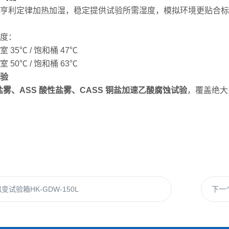
亨利定律加热加湿，稳定提供试验所需湿度，模拟环境更贴合标
度：
35℃ / 饱和桶 47℃
50℃ / 饱和桶 63℃
验
性盐雾、ASS 酸性盐雾、CASS 铜盐加速乙酸腐蚀试验
，覆盖绝大
温变试验箱HK-GDW-150L
下一