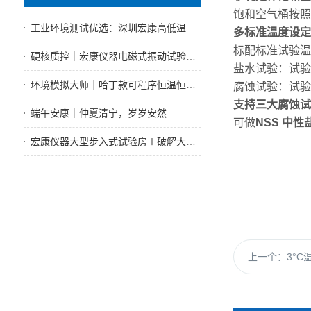
饱和空气桶按照
工业环境测试优选：深圳宏康高低温试验箱技术好售后性能优
多标准温度设定
标配标准试验温
硬核质控｜宏康仪器电磁式振动试验机，全工况振动可靠性测试标杆设备
盐水试验：试验室 
环境模拟大师｜哈丁款可程序恒温恒湿试验箱赋能实体制造可靠性检测
腐蚀试验：试验室 
支持三大腐蚀试
端午安康｜仲夏清宁，岁岁安然
可做
NSS 中
宏康仪器大型步入式试验房∣破解大型试件测试难题
上一个：
3°C