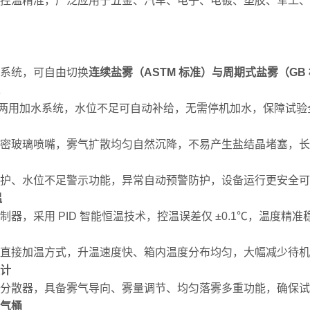
控温精准，广泛应用于五金、汽车、电子、电镀、塑胶、军工、
系统，可自由切换
连续盐雾（ASTM 标准）与周期式盐雾（GB
手动两用加水系统，水位不足可自动补给，无需停机加水，保障试
X 精密玻璃喷嘴，雾气扩散均匀自然沉降，不易产生盐结晶堵塞，
护、水位不足警示功能，异常自动预警防护，设备运行更安全可
温
器，采用 PID 智能恒温技术，控温误差仅 ±0.1℃，温度精准
直接加温方式，升温速度快、箱内温度分布均匀，大幅减少待机
计
分散器，具备雾气导向、雾量调节、均匀落雾多重功能，确保试
气桶