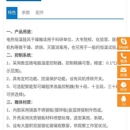
特色
参数
配件
一、产品用途：
电热恒温鼓风干燥箱适用于科研单位、大专院校、化验室、医疗
机构等做干燥、烘焙、灭菌消毒用，也可用于一般的恒温试验。
二、控制系统：
1
0.1
(
、采用数显微电脑温度控制器，控制精确可靠，精度：
℃
显
)
示范围
。
2
、具有定时功能、控温保护功能，设有风机停转开关。
3
(
、可选配智能型可编程序液晶控制器
有十段、十五段、三十段
)
可供选择
。
三、箱体材质：
1
(
)
、内胆采用镜面不锈钢板
镀锌板
氩弧焊接制作而成。
2
、外壳采用优质钢板材料喷塑处理，造型美观、新颖。
3
、设有大面积双层钢化玻璃观察窗，供观察工作室状况。