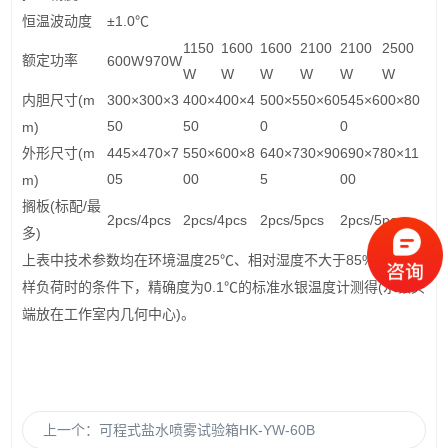
±1.0
恒温波动度
℃
1150
1600
1600
2100
2100
2500
额定功率
600W
970W
W
W
W
W
W
W
(m
300×300×3
400×400×4
500×550×60
545×600×80
内胆尺寸
50
50
0
0
m)
(m
445×470×7
550×600×8
640×730×90
690×780×11
外形尺寸
05
00
5
00
m)
(
/
搁板
标配
最
2pcs/4pcs
2pcs/4pcs
2pcs/5pcs
2pcs/5pcs
)
多
25
85%
上表中技术参数均在环境温度
℃
、相对湿度不大于
、无试
0.1
(
样负荷时的条件下，精确度为
℃
的标准水银温度计测得
水银头
)
端放在工作室内几何中心
。
上一个：
可程式盐水喷雾试验箱HK-YW-60B