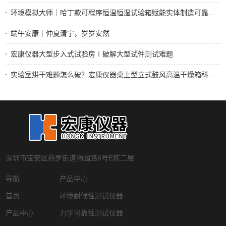
环境模拟大师｜哈丁款可程序恒温恒湿试验箱赋能实体制造可靠性检测
端午安康｜仲夏清宁，岁岁安然
宏康仪器大型步入式试验房∣破解大型试件测试难题
实验室烘干难题怎么破？宏康仪器桌上型立式鼓风高温干燥箱科研医用均适用
深圳市宝安区燕罗街道物园路6号E栋二层
导航
产品中心
首页
环境耐候性测试仪器
产品中心
力学可靠性测试仪器