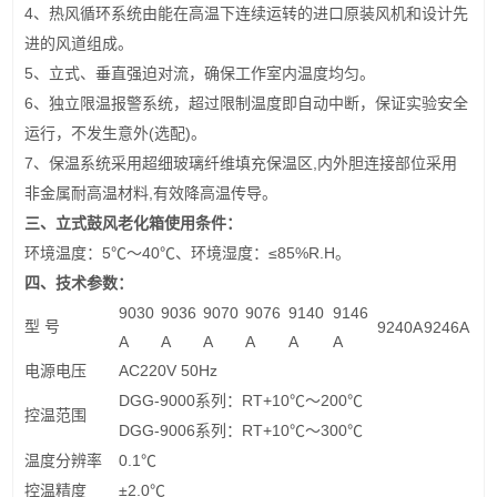
4
、热风循环系统由能在高温下连续运转的进口原装风机和设计先
进的风道组成。
5
、立式、垂直强迫对流，确保工作室内温度均匀。
6
、独立限温报警系统，超过限制温度即自动中断，保证实验安全
(
)
运行，不发生意外
选配
。
7
,
、保温系统采用超细玻璃纤维填充保温区
内外胆连接部位采用
,
非金属耐高温材料
有效降高温传导。
三、立式鼓风老化箱使用条件：
5
40
≤85%R.H
环境温度：
℃
～
℃
、环境湿度：
。
四、技术参数：
9030
9036
9070
9076
9140
9146
型
号
9240A
9246A
A
A
A
A
A
A
AC220V 50Hz
电源电压
DGG-9000
RT+10
200
系列：
℃
～
℃
控温范围
DGG-9006
RT+10
300
系列：
℃
～
℃
0.1
温度分辨率
℃
±2.0
控温精度
℃