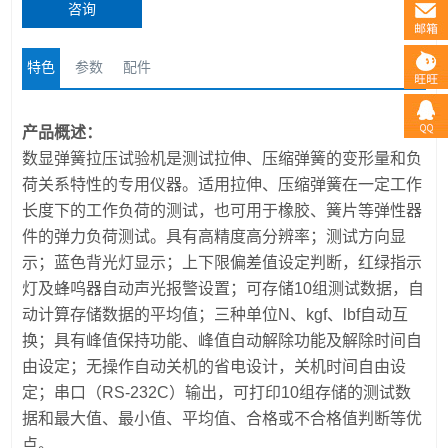
咨询
特色
参数
配件
产品概述：
数显弹簧拉压试验机是测试拉伸、压缩弹簧的变形量和负
荷关系特性的专用仪器。适用拉伸、压缩弹簧在一定工作
长度下的工作负荷的测试，也可用于橡胶、簧片等弹性器
件的弹力负荷测试。具有高精度高分辨率；测试方向显
示；蓝色背光灯显示；上下限偏差值设定判断，红绿指示
灯及蜂呜器自动声光报警设置；可存储10组测试数据，自
动计算存储数据的平均值；三种单位N、kgf、lbf自动互
换；具有峰值保持功能、峰值自动解除功能及解除时间自
由设定；无操作自动关机的省电设计，关机时间自由设
定；串口（RS-232C）输出，可打印10组存储的测试数
据和最大值、最小值、平均值、合格或不合格值判断等优
点。